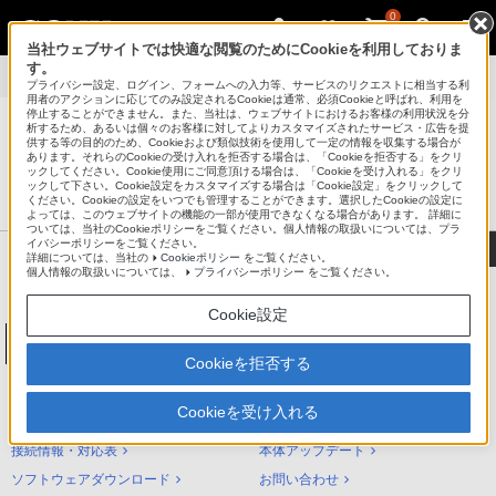
0
当社ウェブサイトでは快適な閲覧のためにCookieを利用しておりま
す。
製品別サポート
>
NW-S310シリーズ
>
使いかた
プライバシー設定、ログイン、フォームへの入力等、サービスのリクエストに相当する利
用者のアクションに応じてのみ設定されるCookieは通常、必須Cookieと呼ばれ、利用を
停止することができません。また、当社は、ウェブサイトにおけるお客様の利用状況を分
析するため、あるいは個々のお客様に対してよりカスタマイズされたサービス・広告を提
供する等の目的のため、Cookieおよび類似技術を使用して一定の情報を収集する場合が
あります。それらのCookieの受け入れを拒否する場合は、「Cookieを拒否する」をクリ
®
ポータブルオーディオプレーヤー ウォークマン
ックしてください。Cookie使用にご同意頂ける場合は、「Cookieを受け入れる」をクリ
ックして下さい。Cookie設定をカスタマイズする場合は「Cookie設定」をクリックして
サポート・お問い合わせ
ください。Cookieの設定をいつでも管理することができます。選択したCookieの設定に
よっては、このウェブサイトの機能の一部が使用できなくなる場合があります。 詳細に
ついては、当社のCookieポリシーをご覧ください。個人情報の取扱いについては、プラ
イバシーポリシーをご覧ください。
詳細については、当社の
Cookieポリシー
をご覧ください。
個人情報の取扱いについては、
プライバシーポリシー
をご覧ください。
Cookie設定
ウォークマンSシリーズ[メモリータイプ]
NW-S310シリーズ
Cookieを拒否する
NW-S310シリーズ サポートトップ
Cookieを受け入れる
使いかた（ヘルプガイド）
困ったときは（Q&A）
接続情報・対応表
本体アップデート
ソフトウェアダウンロード
お問い合わせ