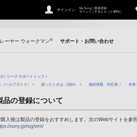
My Sonyに新規登録
サインイン
サインインするともっと便利に
®
レーヤー ウォークマン
サポート・お問い合わせ
310シリーズ サポートトップ
た（ヘルプガイド）
困ったときは（Q&A）
接続情報・対応表
本体
製品の登録について
ご購入後は製品の登録をおすすめします。次のWebサイトを参照
tps://sony.jp/reg/wm/