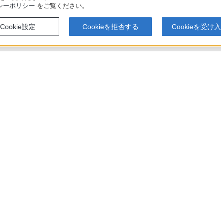
シーポリシー
をご覧ください。
Cookie設定
Cookieを拒否する
Cookieを受け
アでのお買い物にあたって
セキュリティ・ブラウザ環境
特定商取
会社情報
採用情報
特約店のご案内
ニュース
い表示への取り組み