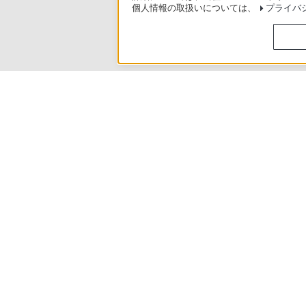
個人情報の取扱いについては、
プライバ
製品別サポート
>
NW-S310シリーズ
>
使いかた
ソニースト
日本
ご利用条件
プライバシーポリシー
正し
Copyright 2026 Sony Marketing Inc.