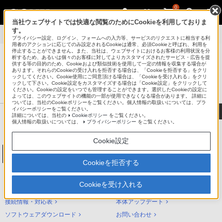
0
当社ウェブサイトでは快適な閲覧のためにCookieを利用しておりま
す。
製品別サポート
>
NW-S310シリーズ
>
使いかた
プライバシー設定、ログイン、フォームへの入力等、サービスのリクエストに相当する利
用者のアクションに応じてのみ設定されるCookieは通常、必須Cookieと呼ばれ、利用を
停止することができません。また、当社は、ウェブサイトにおけるお客様の利用状況を分
析するため、あるいは個々のお客様に対してよりカスタマイズされたサービス・広告を提
供する等の目的のため、Cookieおよび類似技術を使用して一定の情報を収集する場合が
あります。それらのCookieの受け入れを拒否する場合は、「Cookieを拒否する」をクリ
®
ポータブルオーディオプレーヤー ウォークマン
ックしてください。Cookie使用にご同意頂ける場合は、「Cookieを受け入れる」をクリ
ックして下さい。Cookie設定をカスタマイズする場合は「Cookie設定」をクリックして
サポート・お問い合わせ
ください。Cookieの設定をいつでも管理することができます。選択したCookieの設定に
よっては、このウェブサイトの機能の一部が使用できなくなる場合があります。 詳細に
ついては、当社のCookieポリシーをご覧ください。個人情報の取扱いについては、プラ
イバシーポリシーをご覧ください。
詳細については、当社の
Cookieポリシー
をご覧ください。
個人情報の取扱いについては、
プライバシーポリシー
をご覧ください。
Cookie設定
ウォークマンSシリーズ[メモリータイプ]
NW-S310シリーズ
Cookieを拒否する
NW-S310シリーズ サポートトップ
Cookieを受け入れる
使いかた（ヘルプガイド）
困ったときは（Q&A）
接続情報・対応表
本体アップデート
ソフトウェアダウンロード
お問い合わせ