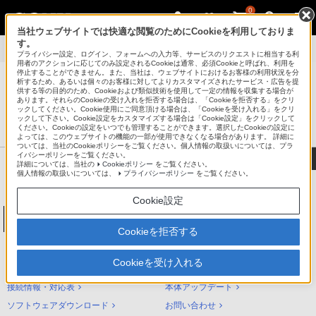
0
当社ウェブサイトでは快適な閲覧のためにCookieを利用しておりま
す。
製品別サポート
>
NW-S310シリーズ
>
使いかた
プライバシー設定、ログイン、フォームへの入力等、サービスのリクエストに相当する利
用者のアクションに応じてのみ設定されるCookieは通常、必須Cookieと呼ばれ、利用を
停止することができません。また、当社は、ウェブサイトにおけるお客様の利用状況を分
析するため、あるいは個々のお客様に対してよりカスタマイズされたサービス・広告を提
供する等の目的のため、Cookieおよび類似技術を使用して一定の情報を収集する場合が
あります。それらのCookieの受け入れを拒否する場合は、「Cookieを拒否する」をクリ
®
ポータブルオーディオプレーヤー ウォークマン
ックしてください。Cookie使用にご同意頂ける場合は、「Cookieを受け入れる」をクリ
ックして下さい。Cookie設定をカスタマイズする場合は「Cookie設定」をクリックして
サポート・お問い合わせ
ください。Cookieの設定をいつでも管理することができます。選択したCookieの設定に
よっては、このウェブサイトの機能の一部が使用できなくなる場合があります。 詳細に
ついては、当社のCookieポリシーをご覧ください。個人情報の取扱いについては、プラ
イバシーポリシーをご覧ください。
詳細については、当社の
Cookieポリシー
をご覧ください。
個人情報の取扱いについては、
プライバシーポリシー
をご覧ください。
Cookie設定
ウォークマンSシリーズ[メモリータイプ]
NW-S310シリーズ
Cookieを拒否する
NW-S310シリーズ サポートトップ
Cookieを受け入れる
使いかた（ヘルプガイド）
困ったときは（Q&A）
接続情報・対応表
本体アップデート
ソフトウェアダウンロード
お問い合わせ