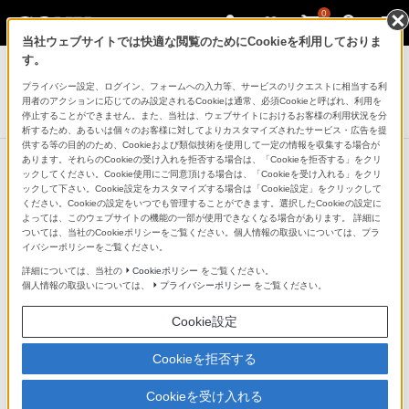
0
当社ウェブサイトでは快適な閲覧のためにCookieを利用しておりま
システムステレオ
す。
プライバシー設定、ログイン、フォームへの入力等、サービスのリクエストに相当する利
マルチコネクトコンポ
用者のアクションに応じてのみ設定されるCookieは通常、必須Cookieと呼ばれ、利用を
CMT-SBT100
停止することができません。また、当社は、ウェブサイトにおけるお客様の利用状況を分
析するため、あるいは個々のお客様に対してよりカスタマイズされたサービス・広告を提
供する等の目的のため、Cookieおよび類似技術を使用して一定の情報を収集する場合が
あります。それらのCookieの受け入れを拒否する場合は、「Cookieを拒否する」をクリ
ックしてください。Cookie使用にご同意頂ける場合は、「Cookieを受け入れる」をクリ
ックして下さい。Cookie設定をカスタマイズする場合は「Cookie設定」をクリックして
ください。Cookieの設定をいつでも管理することができます。選択したCookieの設定に
よっては、このウェブサイトの機能の一部が使用できなくなる場合があります。 詳細に
ついては、当社のCookieポリシーをご覧ください。個人情報の取扱いについては、プラ
イバシーポリシーをご覧ください。
詳細については、当社の
Cookieポリシー
をご覧ください。
個人情報の取扱いについては、
プライバシーポリシー
をご覧ください。
Cookie設定
Cookieを拒否する
Cookieを受け入れる