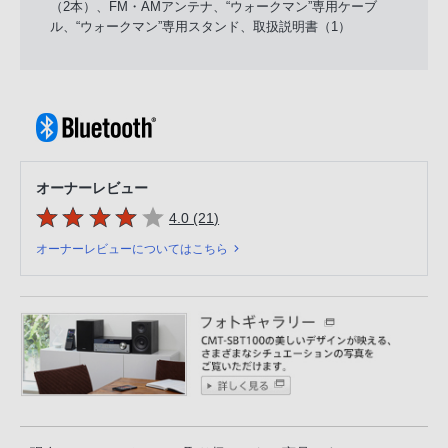
（2本）、FM・AMアンテナ、“ウォークマン”専用ケーブ
ル、“ウォークマン”専用スタンド、取扱説明書（1）
オーナーレビュー
5つの星のうち
件のレビュー
4.0 (21
)
オーナーレビューについてはこちら