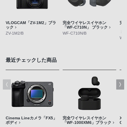
VLOGCAM「ZV-1M2」ブラ
完全ワイヤレスイヤホン
完
ック
「WF-C710N」 ブラック
「L
ZV-1M2/B
WF-C710N/B
WF-
最近チェックした商品
Cinema Lineカメラ「FX5」
完全ワイヤレスイヤホン
Xpe
ボディ
「WF-1000XM6」ブラック
GE