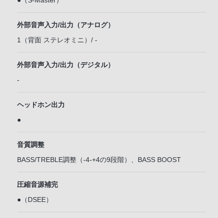
●（S-Master）
外部音声入力/出力（アナログ）
1（背面 ステレオミニ）/ -
外部音声入力/出力（デジタル）
-
ヘッドホン出力
●
音質調整
BASS/TREBLE調整（-4-+4の9段階）、BASS BOOST
圧縮音源補完
●（DSEE）