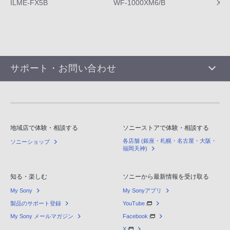
ILME-FX5B
WF-1000XM6/B
XQ-
サポート・お問い合わせ
地域店で体験・相談する
ソニーストアで体験・相談する
各店舗 (銀座・札幌・名古屋・大阪・
ソニーショップ
福岡天神)
知る・楽しむ
ソニーから最新情報を受け取る
My Sony
My Sonyアプリ
製品のサポート登録
YouTube
My Sony メールマガジン
Facebook
X