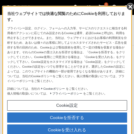
0
当社ウェブサイトでは快適な閲覧のためにCookieを利用しておりま
システムステレオ
す。
プライバシー設定、ログイン、フォームへの入力等、サービスのリクエストに相当する利
マルチコネクトコンポ
用者のアクションに応じてのみ設定されるCookieは通常、必須Cookieと呼ばれ、利用を
CMT-SBT40
停止することができません。また、当社は、ウェブサイトにおけるお客様の利用状況を分
析するため、あるいは個々のお客様に対してよりカスタマイズされたサービス・広告を提
供する等の目的のため、Cookieおよび類似技術を使用して一定の情報を収集する場合が
あります。それらのCookieの受け入れを拒否する場合は、「Cookieを拒否する」をクリ
ックしてください。Cookie使用にご同意頂ける場合は、「Cookieを受け入れる」をクリ
ックして下さい。Cookie設定をカスタマイズする場合は「Cookie設定」をクリックして
ヘッドホン端子搭載
ください。Cookieの設定をいつでも管理することができます。選択したCookieの設定に
よっては、このウェブサイトの機能の一部が使用できなくなる場合があります。 詳細に
ついては、当社のCookieポリシーをご覧ください。個人情報の取扱いについては、プラ
お気に入りの音楽をお好みのヘッドホンで、音量を気に
イバシーポリシーをご覧ください。
せずに楽しめます。
詳細については、当社の
Cookieポリシー
をご覧ください。
個人情報の取扱いについては、
プライバシーポリシー
をご覧ください。
Cookie設定
Cookieを拒否する
Cookieを受け入れる