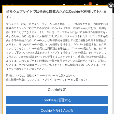
0
当社ウェブサイトでは快適な閲覧のためにCookieを利用しておりま
システムステレオ
す。
プライバシー設定、ログイン、フォームへの入力等、サービスのリクエストに相当する利
マルチコネクトコンポ
用者のアクションに応じてのみ設定されるCookieは通常、必須Cookieと呼ばれ、利用を
CMT-X3CD
停止することができません。また、当社は、ウェブサイトにおけるお客様の利用状況を分
析するため、あるいは個々のお客様に対してよりカスタマイズされたサービス・広告を提
供する等の目的のため、Cookieおよび類似技術を使用して一定の情報を収集する場合が
あります。それらのCookieの受け入れを拒否する場合は、「Cookieを拒否する」をクリ
ックしてください。Cookie使用にご同意頂ける場合は、「Cookieを受け入れる」をクリ
ックして下さい。Cookie設定をカスタマイズする場合は「Cookie設定」をクリックして
ください。Cookieの設定をいつでも管理することができます。選択したCookieの設定に
よっては、このウェブサイトの機能の一部が使用できなくなる場合があります。 詳細に
ついては、当社のCookieポリシーをご覧ください。個人情報の取扱いについては、プラ
イバシーポリシーをご覧ください。
詳細については、当社の
Cookieポリシー
をご覧ください。
個人情報の取扱いについては、
プライバシーポリシー
をご覧ください。
Cookie設定
Cookieを拒否する
Cookieを受け入れる