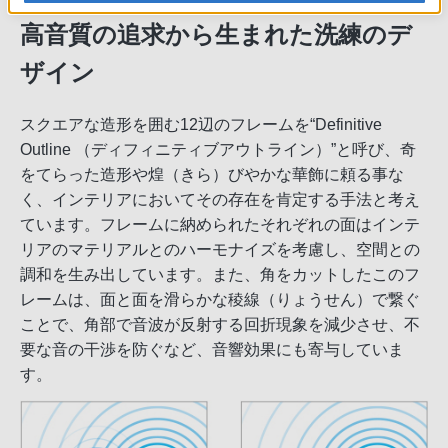
高音質の追求から生まれた洗練のデ
ザイン
スクエアな造形を囲む12辺のフレームを“Definitive
Outline （ディフィニティブアウトライン）”と呼び、奇
をてらった造形や煌（きら）びやかな華飾に頼る事な
く、インテリアにおいてその存在を肯定する手法と考え
ています。フレームに納められたそれぞれの面はインテ
リアのマテリアルとのハーモナイズを考慮し、空間との
調和を生み出しています。また、角をカットしたこのフ
レームは、面と面を滑らかな稜線（りょうせん）で繋ぐ
ことで、角部で音波が反射する回折現象を減少させ、不
要な音の干渉を防ぐなど、音響効果にも寄与していま
す。