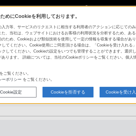
My Sonyに
サインイン
サインインす
めにCookieを利用しております。
クセサリー
力等、サービスのリクエストに相当する利用者のアクションに応じてのみ設定され
また、当社は、ウェブサイトにおけるお客様の利用状況を分析するため、ある
ため、Cookieおよび類似技術を使用して一定の情報を収集する場合がありま
クしてください。Cookie使用にご同意頂ける場合は、「Cookieを受け入れる
リックしてください。Cookieの設定をいつでも管理することができます。選択し
あります。 詳細については、当社のCookieポリシーをご覧ください。個
ソニーストア
が広がる
活用方法
お買い物情報
をご覧ください。
シーポリシー
をご覧ください。
Cookie設定
Cookieを拒否する
Cookieを受け