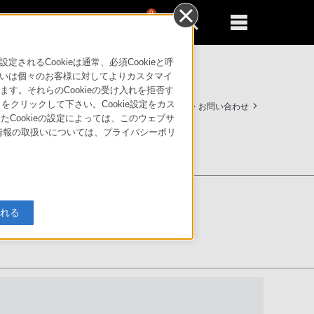
0
新規登録
るともっと便利に
るCookieは通常、必須Cookieと呼
いは個々のお客様に対してよりカスタマイ
す。それらのCookieの受け入れを拒否す
」をクリックして下さい。Cookie設定をカス
サポート・お問い合わせ
たCookieの設定によっては、このウェブサ
人情報の取扱いについては、プライバシーポリ
入れる