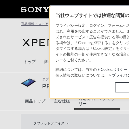
当社ウェブサイトでは快適な閲覧のた
商品情報・ストア
Xperia(TM) Tablet
PRT13
対応商品・ア
プライバシー設定、ログイン、フォームへの入
ばれ、利用を停止することができません。
ズされたサービス・広告を提供する等の目的の
る場合は、「Cookieを拒否する」をクリッ
タマイズする場合は「Cookie設定」をク
イトの機能の一部が使用できなくなる場合が
シーをご覧ください。
トップ
商品一覧
アクセサリー
比較表
楽しみ
詳細については、当社の
Cookieポリシー
個人情報の取扱いについては、
プライバ
タブレット用スクリーンプロテクター
PRT13
対応商品・アクセサ
PRT13
商品トップ
主な仕様
リー
タブレットデバイス