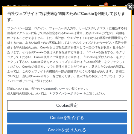
0
当社ウェブサイトでは快適な閲覧のためにCookieを利用しておりま
す。
プライバシー設定、ログイン、フォームへの入力等、サービスのリクエストに相当する利
スタンド機能付きカバー
用者のアクションに応じてのみ設定されるCookieは通常、必須Cookieと呼ばれ、利用を
SCR28
停止することができません。また、当社は、ウェブサイトにおけるお客様の利用状況を分
析するため、あるいは個々のお客様に対してよりカスタマイズされたサービス・広告を提
供する等の目的のため、Cookieおよび類似技術を使用して一定の情報を収集する場合が
あります。それらのCookieの受け入れを拒否する場合は、「Cookieを拒否する」をクリ
ックしてください。Cookie使用にご同意頂ける場合は、「Cookieを受け入れる」をクリ
タブレットデバイス
ックして下さい。Cookie設定をカスタマイズする場合は「Cookie設定」をクリックして
ください。Cookieの設定をいつでも管理することができます。選択したCookieの設定に
よっては、このウェブサイトの機能の一部が使用できなくなる場合があります。 詳細に
ついては、当社のCookieポリシーをご覧ください。個人情報の取扱いについては、プラ
イバシーポリシーをご覧ください。
タブレットデバイス
詳細については、当社の
Cookieポリシー
をご覧ください。
個人情報の取扱いについては、
プライバシーポリシー
をご覧ください。
タブレットデバイス
Cookie設定
Xperia（TM） Z3 Tablet
Compact
Cookieを拒否する
これまでにない驚きと感動を。
Cookieを受け入れる
世界最軽量（＊3）・薄型防水