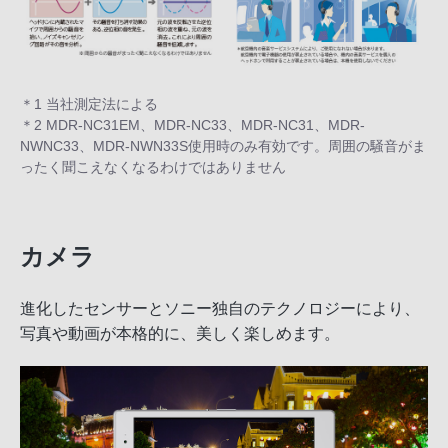
＊1 当社測定法による
＊2 MDR-NC31EM、MDR-NC33、MDR-NC31、MDR-
NWNC33、MDR-NWN33S使用時のみ有効です。周囲の騒音がま
ったく聞こえなくなるわけではありません
カメラ
進化したセンサーとソニー独自のテクノロジーにより、
写真や動画が本格的に、美しく楽しめます。