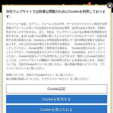
0
当社ウェブサイトでは快適な閲覧のためにCookieを利用しておりま
す。
プライバシー設定、ログイン、フォームへの入力等、サービスのリクエストに相当する利
タブレットデバイス
用者のアクションに応じてのみ設定されるCookieは通常、必須Cookieと呼ばれ、利用を
Xperia（TM） Z3 Tablet Compact
停止することができません。また、当社は、ウェブサイトにおけるお客様の利用状況を分
析するため、あるいは個々のお客様に対してよりカスタマイズされたサービス・広告を提
供する等の目的のため、Cookieおよび類似技術を使用して一定の情報を収集する場合が
あります。それらのCookieの受け入れを拒否する場合は、「Cookieを拒否する」をクリ
ックしてください。Cookie使用にご同意頂ける場合は、「Cookieを受け入れる」をクリ
ックして下さい。Cookie設定をカスタマイズする場合は「Cookie設定」をクリックして
ディスプレイ
ください。Cookieの設定をいつでも管理することができます。選択したCookieの設定に
よっては、このウェブサイトの機能の一部が使用できなくなる場合があります。 詳細に
ついては、当社のCookieポリシーをご覧ください。個人情報の取扱いについては、プラ
高解像度フルHDのコンテンツに対応した約8インチのデ
イバシーポリシーをご覧ください。
ィスプレイが、写真や動画をくっきり、鮮やかに映し出
詳細については、当社の
Cookieポリシー
をご覧ください。
個人情報の取扱いについては、
プライバシーポリシー
をご覧ください。
します。
Cookie設定
Cookieを拒否する
Cookieを受け入れる