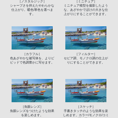
［ノスタルジック］
［ミニチュア］
シャープさを抑えたやわらかな
ミニチュア模型を撮影したよう
仕上がり。暖色/寒色を選べま
な、あざやかでぼけの大きな仕
す。
上がりにすることができます。
［カラフル］
［フィルター］
色あざやかな被写体を、よりビ
セピア調、モノクロ調の仕上が
ビッドで色調豊かに写せます。
りにすることができます。
［魚眼レンズ］
［スケッチ］
魚眼レンズをつけたような効果
手書きタッチのような効果を楽
を楽しめます。
しめます。カラー/モノクロ/コミ