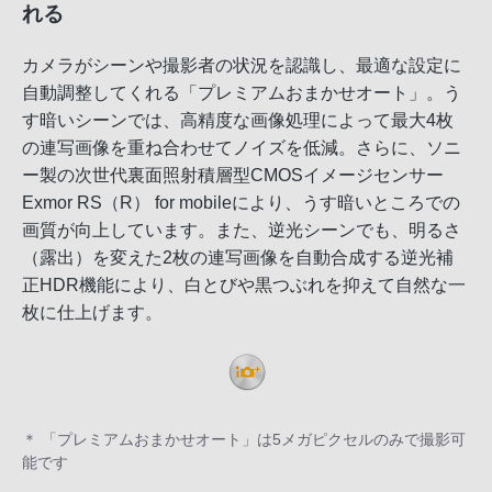
れる
カメラがシーンや撮影者の状況を認識し、最適な設定に
自動調整してくれる「プレミアムおまかせオート」。う
す暗いシーンでは、高精度な画像処理によって最大4枚
の連写画像を重ね合わせてノイズを低減。さらに、ソニ
ー製の次世代裏面照射積層型CMOSイメージセンサー
Exmor RS（R） for mobileにより、うす暗いところでの
画質が向上しています。また、逆光シーンでも、明るさ
（露出）を変えた2枚の連写画像を自動合成する逆光補
正HDR機能により、白とびや黒つぶれを抑えて自然な一
枚に仕上げます。
＊ 「プレミアムおまかせオート」は5メガピクセルのみで撮影可
能です