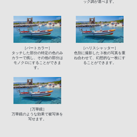
ック調が選べます。
［パートカラー］
［ハリスシャッター］
タッチした部分の特定の色のみ
色別に撮影した３枚の写真を重
カラーで残し、その他の部分は
ね合わせて、幻想的な一枚にす
モノクロにすることができま
ることができます。
す。
［万華鏡］
万華鏡のような効果で被写体を
写せます。