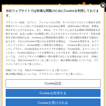
0
当社ウェブサイトでは快適な閲覧のためにCookieを利用しておりま
す。
プライバシー設定、ログイン、フォームへの入力等、サービスのリクエストに相当する利
タブレットデバイス
用者のアクションに応じてのみ設定されるCookieは通常、必須Cookieと呼ばれ、利用を
Xperia（TM） Z Ultra
停止することができません。また、当社は、ウェブサイトにおけるお客様の利用状況を分
析するため、あるいは個々のお客様に対してよりカスタマイズされたサービス・広告を提
供する等の目的のため、Cookieおよび類似技術を使用して一定の情報を収集する場合が
あります。それらのCookieの受け入れを拒否する場合は、「Cookieを拒否する」をクリ
ックしてください。Cookie使用にご同意頂ける場合は、「Cookieを受け入れる」をクリ
ックして下さい。Cookie設定をカスタマイズする場合は「Cookie設定」をクリックして
CAMERA TECHNOLOGY
ください。Cookieの設定をいつでも管理することができます。選択したCookieの設定に
よっては、このウェブサイトの機能の一部が使用できなくなる場合があります。 詳細に
ついては、当社のCookieポリシーをご覧ください。個人情報の取扱いについては、プラ
イバシーポリシーをご覧ください。
詳細については、当社の
Cookieポリシー
をご覧ください。
個人情報の取扱いについては、
プライバシーポリシー
をご覧ください。
Cookie設定
Cookieを拒否する
Cookieを受け入れる