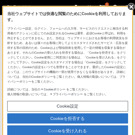
0
当社ウェブサイトでは快適な閲覧のためにCookieを利用しておりま
す。
プライバシー設定、ログイン、フォームへの入力等、サービスのリクエストに相当する利
用者のアクションに応じてのみ設定されるCookieは通常、必須Cookieと呼ばれ、利用を
停止することができません。また、当社は、ウェブサイトにおけるお客様の利用状況を分
本体アップデート情報
析するため、あるいは個々のお客様に対してよりカスタマイズされたサービス・広告を提
供する等の目的のため、Cookieおよび類似技術を使用して一定の情報を収集する場合が
あります。それらのCookieの受け入れを拒否する場合は、「Cookieを拒否する」をクリ
ックしてください。Cookie使用にご同意頂ける場合は、「Cookieを受け入れる」をクリ
Wi-Fi（無線LAN）経由によるアップデート方法
ックして下さい。Cookie設定をカスタマイズする場合は「Cookie設定」をクリックして
ください。Cookieの設定をいつでも管理することができます。選択したCookieの設定に
よっては、このウェブサイトの機能の一部が使用できなくなる場合があります。 詳細に
PCコンパニオンによるアップデート方法
ついては、当社のCookieポリシーをご覧ください。個人情報の取扱いについては、プラ
イバシーポリシーをご覧ください。
アップデートができない場合
詳細については、当社の
Cookieポリシー
をご覧ください。
個人情報の取扱いについては、
プライバシーポリシー
をご覧ください。
Cookie設定
型名から絞り込み
Cookieを拒否する
Cookieを受け入れる
検索