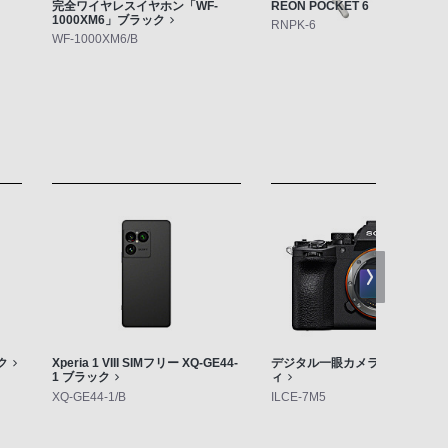
完全ワイヤレスイヤホン「WF-
REON POCKET 6「RNPK-6」
1000XM6」ブラック
RNPK-6
WF-1000XM6/B
ク
Xperia 1 VIII SIMフリー XQ-GE44-
デジタル一眼カメラ「α7 V」ボ
1 ブラック
ィ
XQ-GE44-1/B
ILCE-7M5