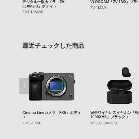
デジタル一眼カメラ「ZV-
VLOGCAM「ZV-1M2」ブラ
E10M2/B」ボディ
ZV-1M2/B
ZV-E10M2/B
最近チェックした商品
Cinema Lineカメラ「FX5」ボディ
完全ワイヤレスイヤホン「WF
1000XM6」ブラック
ILME-FX5B
WF-1000XM6/B