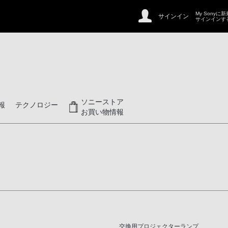
My Sonyに
サインイン
サインインす
ソニーストア
報
テクノロジー
お買い物情報
交換用プロジェクターランプ