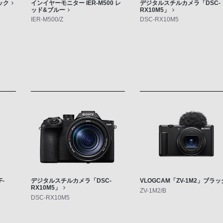
ック
インイヤーモニター IER-M500 レ
デジタルスチルカメラ「DSC-
ッド&ブルー
RX10M5」
IER-M500/Z
DSC-RX10M5
-
デジタルスチルカメラ「DSC-
VLOGCAM「ZV-1M2」ブラッ
RX10M5」
ZV-1M2/B
DSC-RX10M5