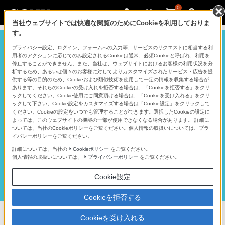
0
当社ウェブサイトでは快適な閲覧のためにCookieを利用しておりま
す。
プライバシー設定、ログイン、フォームへの入力等、サービスのリクエストに相当する利
用者のアクションに応じてのみ設定されるCookieは通常、必須Cookieと呼ばれ、利用を
停止することができません。また、当社は、ウェブサイトにおけるお客様の利用状況を分
析するため、あるいは個々のお客様に対してよりカスタマイズされたサービス・広告を提
供する等の目的のため、Cookieおよび類似技術を使用して一定の情報を収集する場合が
あります。それらのCookieの受け入れを拒否する場合は、「Cookieを拒否する」をクリ
ックしてください。Cookie使用にご同意頂ける場合は、「Cookieを受け入れる」をクリ
ックして下さい。Cookie設定をカスタマイズする場合は「Cookie設定」をクリックして
ください。Cookieの設定をいつでも管理することができます。選択したCookieの設定に
よっては、このウェブサイトの機能の一部が使用できなくなる場合があります。 詳細に
ついては、当社のCookieポリシーをご覧ください。個人情報の取扱いについては、プラ
イバシーポリシーをご覧ください。
詳細については、当社の
Cookieポリシー
をご覧ください。
個人情報の取扱いについては、
プライバシーポリシー
をご覧ください。
Cookie設定
Cookieを拒否する
Cookieを受け入れる