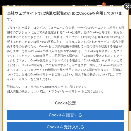
0
当社ウェブサイトでは快適な閲覧のためにCookieを利用しておりま
デジタルカメラ VLOGCAM
す。
プライバシー設定、ログイン、フォームへの入力等、サービスのリクエストに相当する利
デジタルカメラ
用者のアクションに応じてのみ設定されるCookieは通常、必須Cookieと呼ばれ、利用を
VLOGCAM ZV-1
停止することができません。また、当社は、ウェブサイトにおけるお客様の利用状況を分
析するため、あるいは個々のお客様に対してよりカスタマイズされたサービス・広告を提
生産完了
DISCONTINUED
供する等の目的のため、Cookieおよび類似技術を使用して一定の情報を収集する場合が
あります。それらのCookieの受け入れを拒否する場合は、「Cookieを拒否する」をクリ
ックしてください。Cookie使用にご同意頂ける場合は、「Cookieを受け入れる」をクリ
ックして下さい。Cookie設定をカスタマイズする場合は「Cookie設定」をクリックして
ください。Cookieの設定をいつでも管理することができます。選択したCookieの設定に
よっては、このウェブサイトの機能の一部が使用できなくなる場合があります。 詳細に
ついては、当社のCookieポリシーをご覧ください。個人情報の取扱いについては、プラ
イバシーポリシーをご覧ください。
詳細については、当社の
Cookieポリシー
をご覧ください。
個人情報の取扱いについては、
プライバシーポリシー
をご覧ください。
Cookie設定
Cookieを拒否する
Cookieを受け入れる