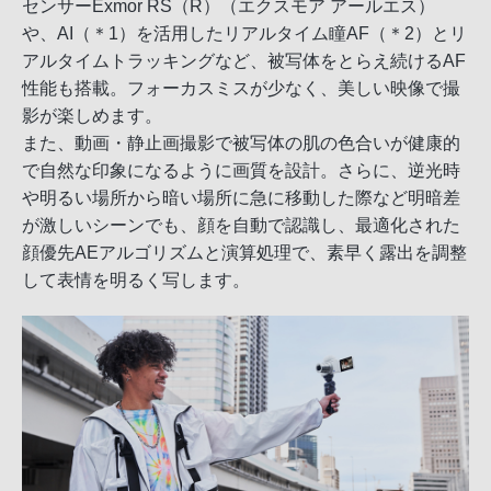
センサーExmor RS（R）（エクスモア アールエス）
や、AI（＊1）を活用したリアルタイム瞳AF（＊2）とリ
アルタイムトラッキングなど、被写体をとらえ続けるAF
性能も搭載。フォーカスミスが少なく、美しい映像で撮
影が楽しめます。
また、動画・静止画撮影で被写体の肌の色合いが健康的
で自然な印象になるように画質を設計。さらに、逆光時
や明るい場所から暗い場所に急に移動した際など明暗差
が激しいシーンでも、顔を自動で認識し、最適化された
顔優先AEアルゴリズムと演算処理で、素早く露出を調整
して表情を明るく写します。