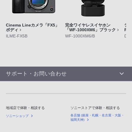
Cinema Lineカメラ「FX5」
完全ワイヤレスイヤホン
デジ
ボディ
「WF-1000XM6」ブラック
RX
ILME-FX5B
WF-1000XM6/B
DS
サポート・お問い合わせ
地域店で体験・相談する
ソニーストアで体験・相談する
各店舗 (銀座・札幌・名古屋・大阪・
ソニーショップ
福岡天神)