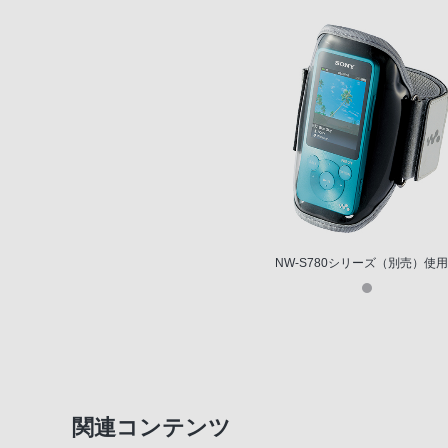
NW-S780シリーズ（別売）使
関連コンテンツ