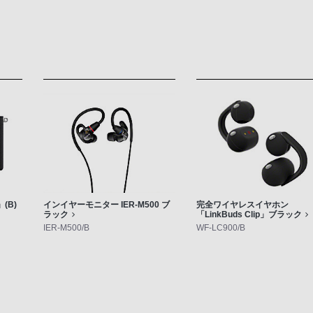
(B)
インイヤーモニター IER-M500 ブ
完全ワイヤレスイヤホン
ラック
「LinkBuds Clip」ブラック
IER-M500/B
WF-LC900/B