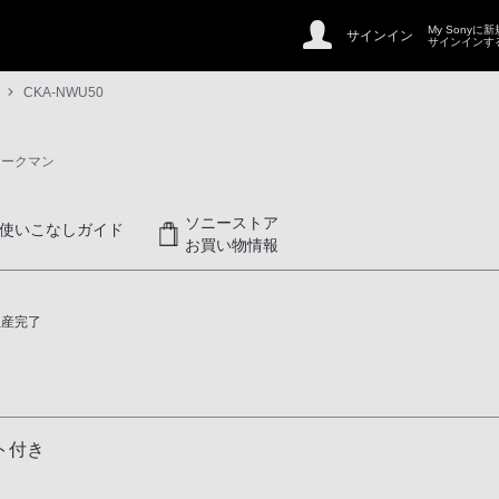
My Sonyに
サインイン
サインインす
CKA-NWU50
ォークマン
ソニーストア
使いこなしガイド
お買い物情報
生産完了
ト付き