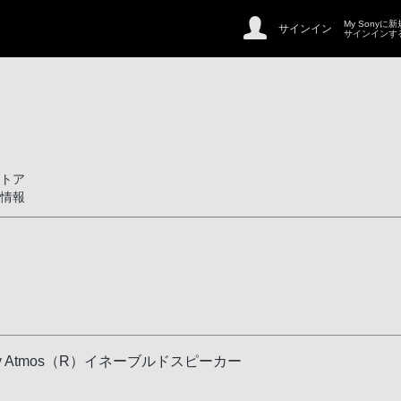
My Sonyに
サインイン
サインインす
トア
情報
 Atmos（R）イネーブルドスピーカー