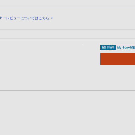
ュー
ナーレビューについてはこちら
翌日出荷
My Sony