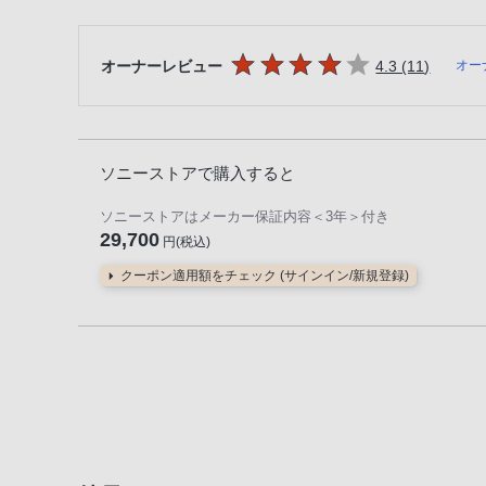
5つの星のうち
件のレビ
オーナーレビュー
4.3 (11
)
オー
ソニーストアで購入すると
ソニーストアはメーカー保証内容
＜3年＞
付き
29,700
円(税込)
クーポン適用額をチェック (サインイン/新規登録)