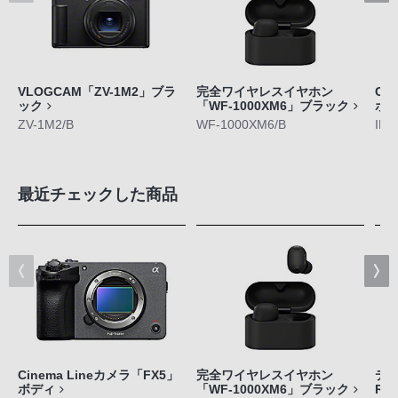
VLOGCAM「ZV-1M2」ブラ
完全ワイヤレスイヤホン
Ci
ック
「WF-1000XM6」ブラック
ボ
ZV-1M2/B
WF-1000XM6/B
ILM
最近チェックした商品
Cinema Lineカメラ「FX5」
完全ワイヤレスイヤホン
デジ
ボディ
「WF-1000XM6」ブラック
RX