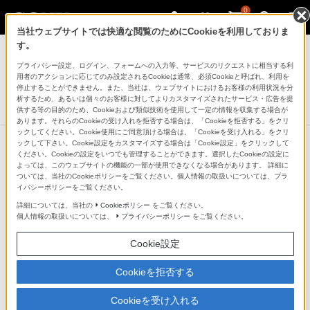
0
当社ウェブサイトでは快適な閲覧のためにCookieを利用しておりま
モバイルバッテリー／電池
す。
プライバシー設定、ログイン、フォームへの入力等、サービスのリクエストに相当する利
USB出力機能付きACアダプター
用者のアクションに応じてのみ設定されるCookieは通常、必須Cookieと呼ばれ、利用を
CP-AD2
停止することができません。また、当社は、ウェブサイトにおけるお客様の利用状況を分
析するため、あるいは個々のお客様に対してよりカスタマイズされたサービス・広告を提
生産完了
DISCONTINUED
供する等の目的のため、Cookieおよび類似技術を使用して一定の情報を収集する場合が
あります。それらのCookieの受け入れを拒否する場合は、「Cookieを拒否する」をクリ
ックしてください。Cookie使用にご同意頂ける場合は、「Cookieを受け入れる」をクリ
ックして下さい。Cookie設定をカスタマイズする場合は「Cookie設定」をクリックして
ください。Cookieの設定をいつでも管理することができます。選択したCookieの設定に
よっては、このウェブサイトの機能の一部が使用できなくなる場合があります。 詳細に
ついては、当社のCookieポリシーをご覧ください。個人情報の取扱いについては、プラ
イバシーポリシーをご覧ください。
詳細については、当社の
Cookieポリシー
をご覧ください。
個人情報の取扱いについては、
プライバシーポリシー
をご覧ください。
Cookie設定
Cookieを拒否する
Cookieを受け入れる