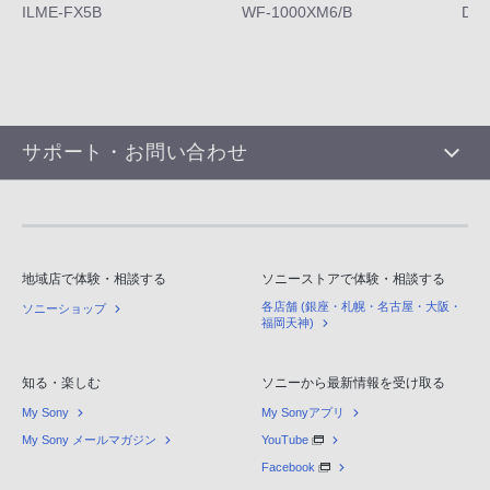
ILME-FX5B
WF-1000XM6/B
DS
サポート・お問い合わせ
地域店で体験・相談する
ソニーストアで体験・相談する
各店舗 (銀座・札幌・名古屋・大阪・
ソニーショップ
福岡天神)
知る・楽しむ
ソニーから最新情報を受け取る
My Sony
My Sonyアプリ
My Sony メールマガジン
YouTube
Facebook