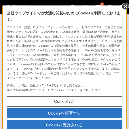
0
当社ウェブサイトでは快適な閲覧のためにCookieを利用しておりま
モバイルバッテリー／電池
す。
プライバシー設定、ログイン、フォームへの入力等、サービスのリクエストに相当する利
モバイルバッテリー
用者のアクションに応じてのみ設定されるCookieは通常、必須Cookieと呼ばれ、利用を
CP-E61CA
停止することができません。また、当社は、ウェブサイトにおけるお客様の利用状況を分
析するため、あるいは個々のお客様に対してよりカスタマイズされたサービス・広告を提
生産完了
DISCONTINUED
供する等の目的のため、Cookieおよび類似技術を使用して一定の情報を収集する場合が
あります。それらのCookieの受け入れを拒否する場合は、「Cookieを拒否する」をクリ
ックしてください。Cookie使用にご同意頂ける場合は、「Cookieを受け入れる」をクリ
ックして下さい。Cookie設定をカスタマイズする場合は「Cookie設定」をクリックして
ください。Cookieの設定をいつでも管理することができます。選択したCookieの設定に
よっては、このウェブサイトの機能の一部が使用できなくなる場合があります。 詳細に
ついては、当社のCookieポリシーをご覧ください。個人情報の取扱いについては、プラ
イバシーポリシーをご覧ください。
詳細については、当社の
Cookieポリシー
をご覧ください。
個人情報の取扱いについては、
プライバシーポリシー
をご覧ください。
Cookie設定
Cookieを拒否する
Cookieを受け入れる