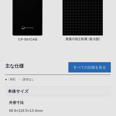
主な仕様
すべての仕様を見る
●：対応
-：該当なし
本体サイズ
外形寸法
68.8×118.5×13.4mm