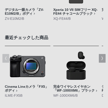
デジタル一眼カメラ「ZV-
Xperia 10 VII SIMフリー XQ-
完
E10M2/B」ボディ
FE44 チャコールブラック
「W
ZV-E10M2/B
XQ-FE44/B
WF-
最近チェックした商品
Cinema Lineカメラ「FX5」
完全ワイヤレスイヤホン
デジ
ボディ
「WF-1000XM6」ブラック
RX
ILME-FX5B
WF-1000XM6/B
DS