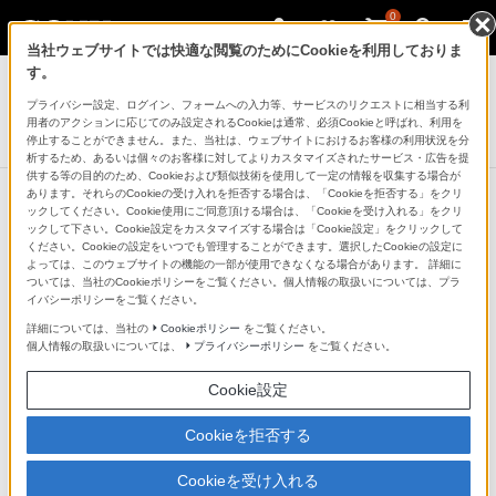
0
当社ウェブサイトでは快適な閲覧のためにCookieを利用しておりま
モバイルバッテリー／電池
す。
プライバシー設定、ログイン、フォームへの入力等、サービスのリクエストに相当する利
ホームエネルギーサーバー
用者のアクションに応じてのみ設定されるCookieは通常、必須Cookieと呼ばれ、利用を
CP-S300E
停止することができません。また、当社は、ウェブサイトにおけるお客様の利用状況を分
析するため、あるいは個々のお客様に対してよりカスタマイズされたサービス・広告を提
供する等の目的のため、Cookieおよび類似技術を使用して一定の情報を収集する場合が
あります。それらのCookieの受け入れを拒否する場合は、「Cookieを拒否する」をクリ
ックしてください。Cookie使用にご同意頂ける場合は、「Cookieを受け入れる」をクリ
他の商品と比較する
ックして下さい。Cookie設定をカスタマイズする場合は「Cookie設定」をクリックして
ください。Cookieの設定をいつでも管理することができます。選択したCookieの設定に
よっては、このウェブサイトの機能の一部が使用できなくなる場合があります。 詳細に
●：対応
-：該当なし
ついては、当社のCookieポリシーをご覧ください。個人情報の取扱いについては、プラ
イバシーポリシーをご覧ください。
仕様表
詳細については、当社の
Cookieポリシー
をご覧ください。
個人情報の取扱いについては、
プライバシーポリシー
をご覧ください。
ホームエネルギーサーバー 仕様
Cookie設定
容量
Cookieを拒否する
min.290Wh typ.300Wh
Cookieを受け入れる