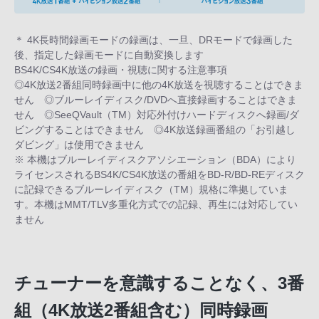
＊ 4K長時間録画モードの録画は、一旦、DRモードで録画した
後、指定した録画モードに自動変換します
BS4K/CS4K放送の録画・視聴に関する注意事項
◎4K放送2番組同時録画中に他の4K放送を視聴することはできま
せん ◎ブルーレイディスク/DVDへ直接録画することはできま
せん ◎SeeQVault（TM）対応外付けハードディスクへ録画/ダ
ビングすることはできません ◎4K放送録画番組の「お引越し
ダビング」は使用できません
※ 本機はブルーレイディスクアソシエーション（BDA）により
ライセンスされるBS4K/CS4K放送の番組をBD-R/BD-REディスク
に記録できるブルーレイディスク（TM）規格に準拠していま
す。本機はMMT/TLV多重化方式での記録、再生には対応してい
ません
チューナーを意識することなく、3番
組（4K放送2番組含む）同時録画