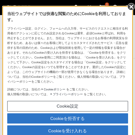
0
当社ウェブサイトでは快適な閲覧のためにCookieを利用しておりま
ブルーレイディスクレコーダー
す。
プライバシー設定、ログイン、フォームへの入力等、サービスのリクエストに相当する利
4Kチューナー内蔵Ultra HD ブルーレイ/DVDレコーダー
用者のアクションに応じてのみ設定されるCookieは通常、必須Cookieと呼ばれ、利用を
BDZ-FBT6100/BDZ-FBT4100/BDZ-
停止することができません。また、当社は、ウェブサイトにおけるお客様の利用状況を分
FBT2100
析するため、あるいは個々のお客様に対してよりカスタマイズされたサービス・広告を提
供する等の目的のため、Cookieおよび類似技術を使用して一定の情報を収集する場合が
あります。それらのCookieの受け入れを拒否する場合は、「Cookieを拒否する」をクリ
ックしてください。Cookie使用にご同意頂ける場合は、「Cookieを受け入れる」をクリ
ックして下さい。Cookie設定をカスタマイズする場合は「Cookie設定」をクリックして
ください。Cookieの設定をいつでも管理することができます。選択したCookieの設定に
よっては、このウェブサイトの機能の一部が使用できなくなる場合があります。 詳細に
ついては、当社のCookieポリシーをご覧ください。個人情報の取扱いについては、プラ
高精細なBS4K／CS4K放送の視聴・
イバシーポリシーをご覧ください。
録画対応
詳細については、当社の
Cookieポリシー
をご覧ください。
個人情報の取扱いについては、
プライバシーポリシー
をご覧ください。
BS4K／110度CS4Kチューナー内蔵なので、高精細な4K
Cookie設定
放送を録画・視聴ができます（＊１）（＊２）。スポー
Cookieを拒否する
ツや映画など、さまざまなジャンルの番組を美しい4K画
質でお楽しみいただけます。
Cookieを受け入れる