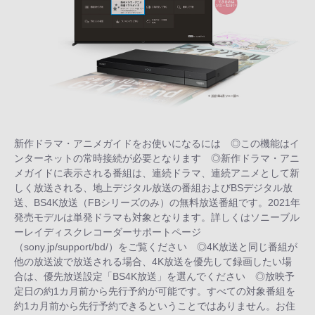
新作ドラマ・アニメガイドをお使いになるには ◎この機能はイ
ンターネットの常時接続が必要となります ◎新作ドラマ・アニ
メガイドに表示される番組は、連続ドラマ、連続アニメとして新
しく放送される、地上デジタル放送の番組およびBSデジタル放
送、BS4K放送（FBシリーズのみ）の無料放送番組です。2021年
発売モデルは単発ドラマも対象となります。詳しくはソニーブル
ーレイディスクレコーダーサポートページ
（sony.jp/support/bd/）をご覧ください ◎4K放送と同じ番組が
他の放送波で放送される場合、4K放送を優先して録画したい場
合は、優先放送設定「BS4K放送」を選んでください ◎放映予
定日の約1カ月前から先行予約が可能です。すべての対象番組を
約1カ月前から先行予約できるということではありません。お住