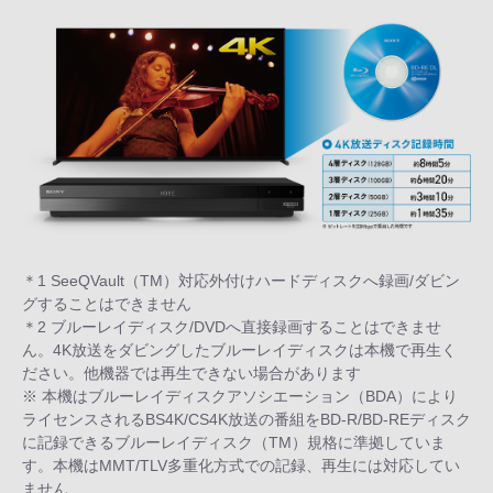
＊1 SeeQVault（TM）対応外付けハードディスクへ録画/ダビン
グすることはできません
＊2 ブルーレイディスク/DVDへ直接録画することはできませ
ん。4K放送をダビングしたブルーレイディスクは本機で再生く
ださい。他機器では再生できない場合があります
※ 本機はブルーレイディスクアソシエーション（BDA）により
ライセンスされるBS4K/CS4K放送の番組をBD-R/BD-REディスク
に記録できるブルーレイディスク（TM）規格に準拠していま
す。本機はMMT/TLV多重化方式での記録、再生には対応してい
ません