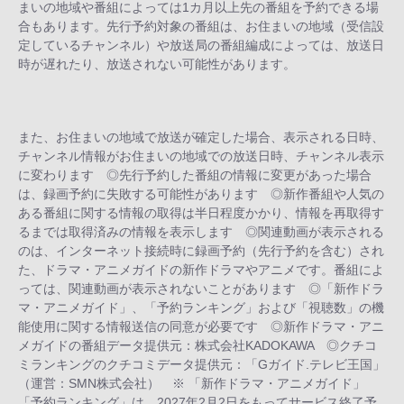
まいの地域や番組によっては1カ月以上先の番組を予約できる場
合もあります。先行予約対象の番組は、お住まいの地域（受信設
定しているチャンネル）や放送局の番組編成によっては、放送日
時が遅れたり、放送されない可能性があります。
また、お住まいの地域で放送が確定した場合、表示される日時、
チャンネル情報がお住まいの地域での放送日時、チャンネル表示
に変わります ◎先行予約した番組の情報に変更があった場合
は、録画予約に失敗する可能性があります ◎新作番組や人気の
ある番組に関する情報の取得は半日程度かかり、情報を再取得す
るまでは取得済みの情報を表示します ◎関連動画が表示される
のは、インターネット接続時に録画予約（先行予約を含む）され
た、ドラマ・アニメガイドの新作ドラマやアニメです。番組によ
っては、関連動画が表示されないことがあります ◎「新作ドラ
マ・アニメガイド」、「予約ランキング」および「視聴数」の機
能使用に関する情報送信の同意が必要です ◎新作ドラマ・アニ
メガイドの番組データ提供元：株式会社KADOKAWA ◎クチコ
ミランキングのクチコミデータ提供元：「Gガイド.テレビ王国」
（運営：SMN株式会社） ※ 「新作ドラマ・アニメガイド」
「予約ランキング」は、2027年2月2日をもってサービス終了予