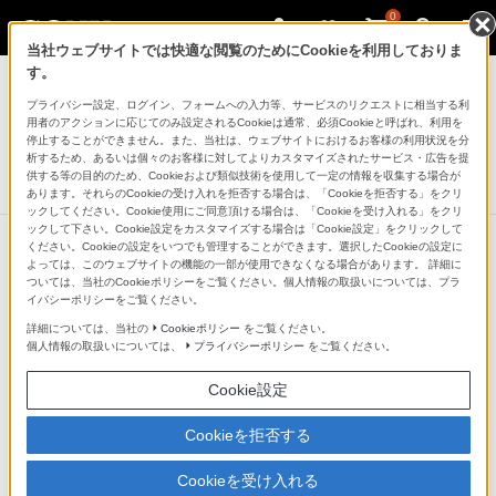
0
当社ウェブサイトでは快適な閲覧のためにCookieを利用しておりま
ブルーレイディスクレコーダー
す。
プライバシー設定、ログイン、フォームへの入力等、サービスのリクエストに相当する利
4Kチューナー内蔵Ultra HD ブルーレイ/DVDレコーダー
用者のアクションに応じてのみ設定されるCookieは通常、必須Cookieと呼ばれ、利用を
BDZ-FBT6100/BDZ-FBT4100/BDZ-
停止することができません。また、当社は、ウェブサイトにおけるお客様の利用状況を分
FBT2100
析するため、あるいは個々のお客様に対してよりカスタマイズされたサービス・広告を提
供する等の目的のため、Cookieおよび類似技術を使用して一定の情報を収集する場合が
あります。それらのCookieの受け入れを拒否する場合は、「Cookieを拒否する」をクリ
ックしてください。Cookie使用にご同意頂ける場合は、「Cookieを受け入れる」をクリ
ックして下さい。Cookie設定をカスタマイズする場合は「Cookie設定」をクリックして
ください。Cookieの設定をいつでも管理することができます。選択したCookieの設定に
よっては、このウェブサイトの機能の一部が使用できなくなる場合があります。 詳細に
ついては、当社のCookieポリシーをご覧ください。個人情報の取扱いについては、プラ
4Kブラビアとつなぐときれい
イバシーポリシーをご覧ください。
詳細については、当社の
Cookieポリシー
をご覧ください。
4Kブラビアモード
個人情報の取扱いについては、
プライバシーポリシー
をご覧ください。
Cookie設定
4Kブラビアにつなぐと、最適な映像に自動調整して出力
します。液晶や有機ELといったディスプレイ種類判別す
Cookieを拒否する
るソニーならではの高画質機能。4K放送や4K Ultra HD
Cookieを受け入れる
ブルーレイの高精細な映像をあますことなく再現しま