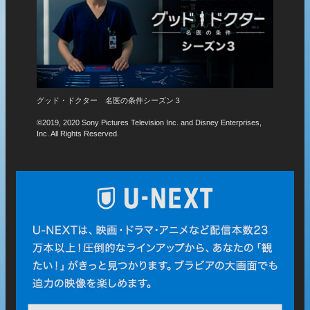
トロールズ ミュージック★パワー
ワンダ
ses,
© 2020 DreamWorks Animation L.L.C. All Rights Reserved.
©WOND
tradem
Enterta