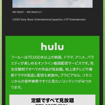
進撃の巨人
君と
.
©諫山創・講談社／「進撃の巨人」The Final Season製作委員会
© NT