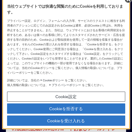
当社ウェブサイトでは快適な閲覧のためにCookieを利用しておりま
す。
プライバシー設定、ログイン、フォームへの入力等、サービスのリクエストに相当する利
用者のアクションに応じてのみ設定されるCookieは通常、必須Cookieと呼ばれ、利用を
停止することができません。また、当社は、ウェブサイトにおけるお客様の利用状況を分
析するため、あるいは個々のお客様に対してよりカスタマイズされたサービス・広告を提
供する等の目的のため、Cookieおよび類似技術を使用して一定の情報を収集する場合が
あります。それらのCookieの受け入れを拒否する場合は、「Cookieを拒否する」をクリ
応募方法
ックしてください。Cookie使用にご同意頂ける場合は、「Cookieを受け入れる」をクリ
ックして下さい。Cookie設定をカスタマイズする場合は「Cookie設定」をクリックして
ください。Cookieの設定をいつでも管理することができます。選択したCookieの設定に
よっては、このウェブサイトの機能の一部が使用できなくなる場合があります。 詳細に
ついては、当社のCookieポリシーをご覧ください。個人情報の取扱いについては、プラ
STEP1.
イバシーポリシーをご覧ください。
詳細については、当社の
Cookieポリシー
をご覧ください。
応募はこちら▸
にアクセス
個人情報の取扱いについては、
プライバシーポリシー
をご覧ください。
Cookie設定
STEP2.
Cookieを拒否する
対象ブラビア同梱の
「製品登録のススメ！」チラシ
Cookieを受け入れる
の裏面に記載の16桁のコードおよびメールアドレ