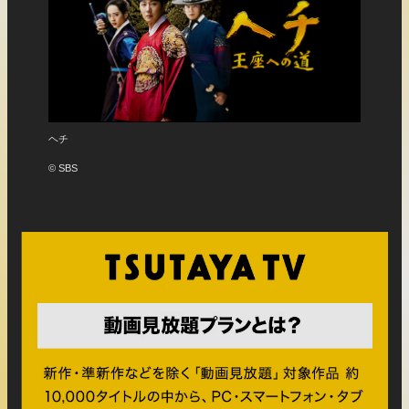
30歳まで童貞だと魔法使いになれるらしい
グリ
© 豊田悠／SQUARE ENIX・「30歳まで童貞だと魔法使いになれるら
© 201
しい」製作委員会
CO., 