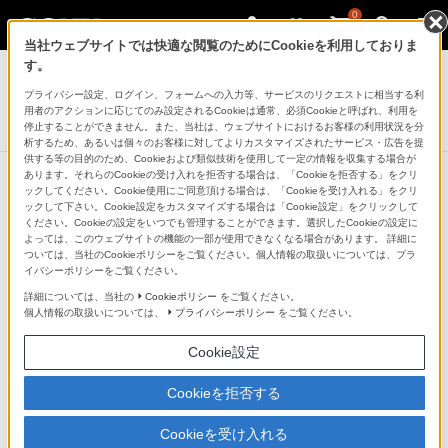
0
当社ウェブサイトでは快適な閲覧のためにCookieを利用しておりま
テレビ ブラビア
す。
プライバシー設定、ログイン、フォームへの入力等、サービスのリクエストに相当する利
4K有機ELテレビ
用者のアクションに応じてのみ設定されるCookieは通常、必須Cookieと呼ばれ、利用を
A8Hシリーズ
停止することができません。また、当社は、ウェブサイトにおけるお客様の利用状況を分
析するため、あるいは個々のお客様に対してよりカスタマイズされたサービス・広告を提
供する等の目的のため、Cookieおよび類似技術を使用して一定の情報を収集する場合が
あります。それらのCookieの受け入れを拒否する場合は、「Cookieを拒否する」をクリ
ックしてください。Cookie使用にご同意頂ける場合は、「Cookieを受け入れる」をクリ
他の商品と比較する
ックして下さい。Cookie設定をカスタマイズする場合は「Cookie設定」をクリックして
ください。Cookieの設定をいつでも管理することができます。選択したCookieの設定に
よっては、このウェブサイトの機能の一部が使用できなくなる場合があります。 詳細に
●：対応
-：該当なし
ついては、当社のCookieポリシーをご覧ください。個人情報の取扱いについては、プラ
イバシーポリシーをご覧ください。
仕様表
詳細については、当社の
Cookieポリシー
をご覧ください。
個人情報の取扱いについては、
プライバシーポリシー
をご覧ください。
画面
Cookie設定
型
Cookieを拒否する
【KJ-65A8H】65V
Cookieを受け入れる
【KJ-55A8H】55V