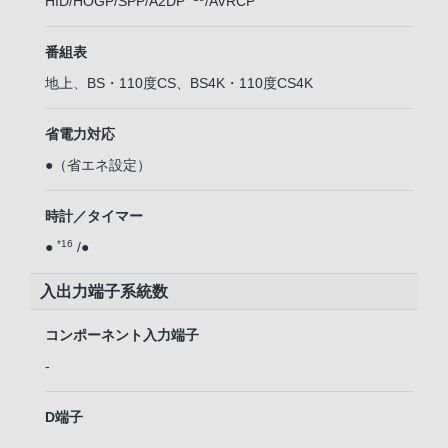
HID/HOGP/SPP/A2DP
/AVRCP
番組表
地上、BS・110度CS、BS4K・110度CS4K
省電力対応
●（省エネ設定）
時計／タイマー
*16
●
/●
入出力端子系統数
コンポーネント入力端子
-
D端子