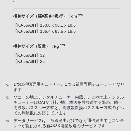
-
*23
梱包サイズ（幅×高さ×奥行）：cm
【KJ-65A8H】158.6 x 96.1 x 18.6
【KJ-55A8H】136.4 x 83.5 x 18.6
*23
梱包サイズ（質量）：kg
【KJ-65A8H】32
【KJ-55A8H】25
1つは視聴専用チューナー、1つは録画専用チューナーとなり
*1
ます
ソニーの地上デジタルチューナー内蔵テレビや地上デジタル
*2
チューナーはCATV会社が地上放送を再放送する際の、同一
周波数パススルー方式と、周波数変換パススルー方式のすべ
ての周波数に対応しています
データサービスは、放送経由だけでなく通信経由でもコンテ
*3
ンツが提供される新4K8K衛星放送のサービスです