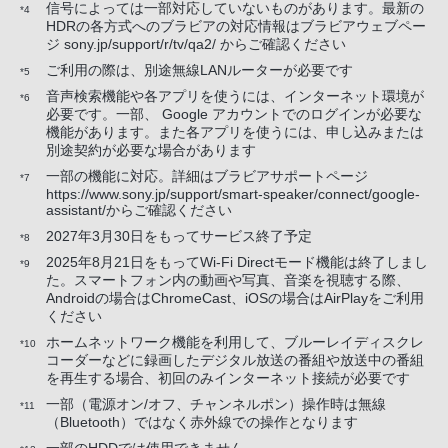
信号によっては一部対応していないものがあります。最新の
*4
HDRの各方式へのブラビアの対応情報はブラビアウェブペー
ジ sony.jp/support/r/tv/qa2/ からご確認ください
ご利用の際は、別途無線LANルーターが必要です
*5
音声検索機能や各アプリを使うには、インターネット環境が
*6
必要です。一部、 Google アカウントでのログインが必要な
機能があります。また各アプリを使うには、申し込みまたは
別途契約が必要な場合があります
一部の機能に対応。詳細はブラビアサポートページ
*7
https://www.sony.jp/support/smart-speaker/connect/google-
assistant/からご確認ください
2027年3月30日をもってサービス終了予定
*8
2025年8月21日をもってWi-Fi Directモード機能は終了しまし
*9
た。スマートフォン内の動画や写真、音楽を視聴する際、
Androidの場合はChromeCast、iOSの場合はAirPlayをご利用
ください
ホームネットワーク機能を利用して、ブルーレイディスクレ
*10
コーダーなどに録画したデジタル放送の番組や放送中の番組
を再生する場合、初回のみインターネット接続が必要です
一部（電源オン/オフ、チャンネルポン）操作時は無線
*11
（Bluetooth）ではなく赤外線での操作となります