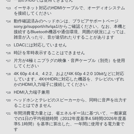
一部のHDDでは使用できません
*12
イーサネット対応のHDMIケーブルで、オーディオシステム
*13
を接続してください
動作確認済みのヘッドホンは、ブラビアサポートページ
*14
sony.jp/support/r/tv/qa1/からご確認ください。なお、本機と
接続するBluetooth機器や通信環境、周囲の状況によっては、
雑音が入ったり、音が途切れたりすることがあります
LDACには対応していません
*15
時計を常時表示することはできません
*16
片方が4極ミニプラグの映像・音声ケーブル（別売）を使用
*17
してください
4K 60p 4:4:4、4:2:2、および4K 60p 4:2:0 10bitなどに対応
*18
しています。4KやHDRに対応した機器を、テレビのいずれ
かのHDMI入力端子に接続してください
HDMI入力端子兼用
*19
ヘッドホンとテレビのスピーカーから、同時に音声を出力す
*20
ることはできません
年間消費電力量とは、省エネルギー法に基づいて、一般家庭
*21
での1日の平均視聴時間（2012年度基準4.5時間/2026年度基
準5.1時間）を基準に算出した、一年間に使用する電力量で
す