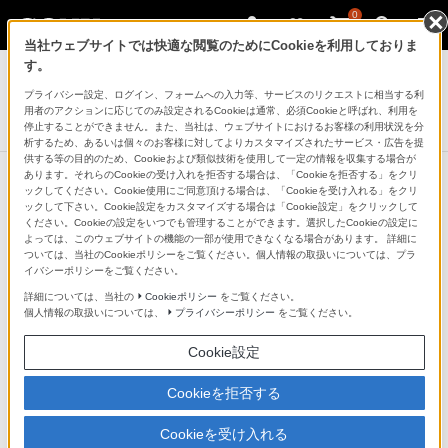
0
当社ウェブサイトでは快適な閲覧のためにCookieを利用しておりま
テレビ ブラビア
す。
プライバシー設定、ログイン、フォームへの入力等、サービスのリクエストに相当する利
4K有機ELテレビ
用者のアクションに応じてのみ設定されるCookieは通常、必須Cookieと呼ばれ、利用を
A9S
停止することができません。また、当社は、ウェブサイトにおけるお客様の利用状況を分
析するため、あるいは個々のお客様に対してよりカスタマイズされたサービス・広告を提
供する等の目的のため、Cookieおよび類似技術を使用して一定の情報を収集する場合が
あります。それらのCookieの受け入れを拒否する場合は、「Cookieを拒否する」をクリ
ックしてください。Cookie使用にご同意頂ける場合は、「Cookieを受け入れる」をクリ
壁掛けユニット
ックして下さい。Cookie設定をカスタマイズする場合は「Cookie設定」をクリックして
ください。Cookieの設定をいつでも管理することができます。選択したCookieの設定に
よっては、このウェブサイトの機能の一部が使用できなくなる場合があります。 詳細に
ついては、当社のCookieポリシーをご覧ください。個人情報の取扱いについては、プラ
イバシーポリシーをご覧ください。
壁掛けユニット
詳細については、当社の
Cookieポリシー
をご覧ください。
個人情報の取扱いについては、
プライバシーポリシー
をご覧ください。
壁掛けユニット
Cookie設定
SU-WL450
Cookieを拒否する
壁掛けユニット
オープン価格
Cookieを受け入れる