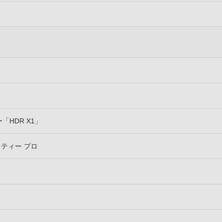
）
HDR X1」
リティー プロ