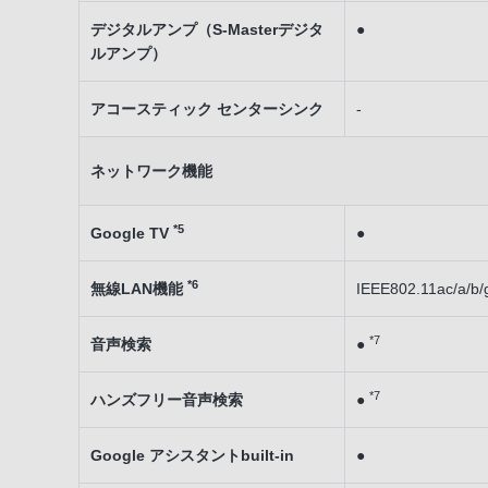
デジタルアンプ（S-Masterデジタ
●
ルアンプ）
アコースティック センターシンク
-
ネットワーク機能
*5
Google TV
●
*6
無線LAN機能
IEEE802.11ac/a/b/
*7
音声検索
●
*7
ハンズフリー音声検索
●
Google アシスタントbuilt-in
●