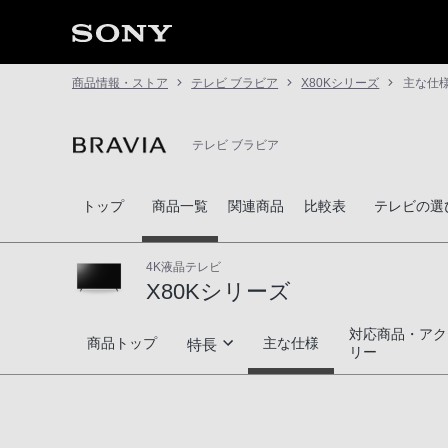
商品情報・ストア
テレビ ブラビア
X80Kシリーズ
主な仕
テレビ ブラビア
トップ
商品一覧
関連商品
比較表
テレビの選
4K液晶テレビ
X80Kシリーズ
対応商品・アク
X80Kシリーズ
商品トップ
主な仕様
特長
リー
高画質
高音質