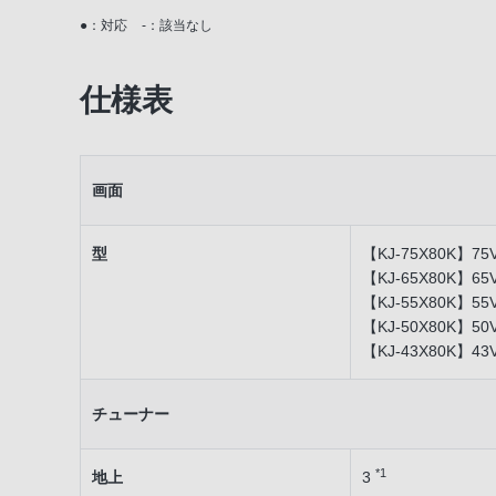
●：対応
-：該当なし
ネット動画を楽しむ
仕様表
かんたん操作・機器連携
録画
画面
デザイン・安全設計
型
【KJ-75X80K】75
ソニー独自のアプリ
【KJ-65X80K】65
【KJ-55X80K】55
エコ
【KJ-50X80K】50
【KJ-43X80K】43
チューナー
*1
地上
3