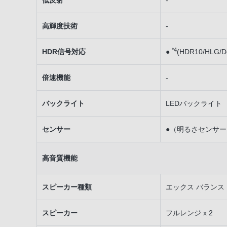
低反射
-
高輝度技術
-
*4
HDR信号対応
●
(HDR10/HLG/Do
倍速機能
-
バックライト
LEDバックライト
センサー
●（明るさセンサー
高音質機能
スピーカー種類
エックス バランス
スピーカー
フルレンジ x 2