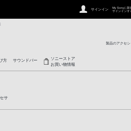
My Sonyに
サインイン
サインインす
様
製品のアクセシ
ソニーストア
び方
サウンドバー
お買い物情報
セサ