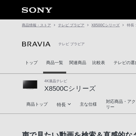
商品情報・ストア
テレビ ブラビア
X8500Cシリーズ
特長 
テレビ ブラビア
トップ
商品一覧
関連商品
比較表
テレビの選
4K液晶テレビ
X8500Cシリーズ
対応商品・アク
X8500Cシリーズ
商品トップ
主な仕様
特長
リー
高画質
声で見たい動画を検索＆直感的な
高音質