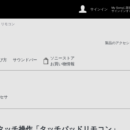
My Sonyに
サインイン
サインインす
: リモコン
製品のアクセシ
ソニーストア
び方
サウンドバー
お買い物情報
セサ
タッチ操作「タッチパッドリモコン」