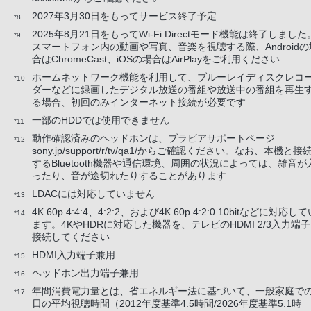
2027年3月30日をもってサービス終了予定
*8
2025年8月21日をもってWi-Fi Directモード機能は終了しました
*9
スマートフォン内の動画や写真、音楽を視聴する際、Androidの
合はChromeCast、iOSの場合はAirPlayをご利用ください
ホームネットワーク機能を利用して、ブルーレイディスクレコ
*10
ダーなどに録画したデジタル放送の番組や放送中の番組を再生
る場合、初回のみインターネット接続が必要です
一部のHDDでは使用できません
*11
動作確認済みのヘッドホンは、ブラビアサポートページ
*12
sony.jp/support/r/tv/qa1/からご確認ください。なお、本機と接
するBluetooth機器や通信環境、周囲の状況によっては、雑音が
ったり、音が途切れたりすることがあります
LDACには対応していません
*13
4K 60p 4:4:4、4:2:2、および4K 60p 4:2:0 10bitなどに対応し
*14
ます。4KやHDRに対応した機器を、テレビのHDMI 2/3入力端
接続してください
HDMI入力端子兼用
*15
ヘッドホン出力端子兼用
*16
年間消費電力量とは、省エネルギー法に基づいて、一般家庭での
*17
日の平均視聴時間（2012年度基準4.5時間/2026年度基準5.1時