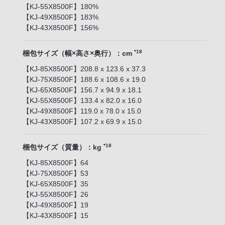
【KJ-55X8500F】180%
【KJ-49X8500F】183%
【KJ-43X8500F】156%
*18
梱包サイズ（幅×高さ×奥行）：cm
【KJ-85X8500F】208.8 x 123.6 x 37.3
【KJ-75X8500F】188.6 x 108.6 x 19.0
【KJ-65X8500F】156.7 x 94.9 x 18.1
【KJ-55X8500F】133.4 x 82.0 x 16.0
【KJ-49X8500F】119.0 x 78.0 x 15.0
【KJ-43X8500F】107.2 x 69.9 x 15.0
*18
梱包サイズ（質量）：kg
【KJ-85X8500F】64
【KJ-75X8500F】53
【KJ-65X8500F】35
【KJ-55X8500F】26
【KJ-49X8500F】19
【KJ-43X8500F】15