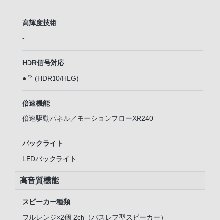
高輝度技術
-
HDR信号対応
*3
●
(HDR10/HLG)
倍速機能
倍速駆動パネル／モーションフローXR240
バックライト
LEDバックライト
高音質機能
スピーカー種類
フルレンジ×2個 2ch（バスレフ型スピーカー）