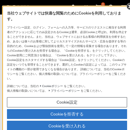
0
当社ウェブサイトでは快適な閲覧のためにCookieを利用しておりま
テレビ ブラビア
す。
プライバシー設定、ログイン、フォームへの入力等、サービスのリクエストに相当する利用
4K液晶テレビ
者のアクションに応じてのみ設定されるCookieは通常、必須Cookieと呼ばれ、利用を停止す
X8500Fシリーズ
ることができません。また、当社は、ウェブサイトにおけるお客様の利用状況を分析するた
め、あるいは個々のお客様に対してよりカスタマイズされたサービス・広告を提供する等の
目的のため、Cookieおよび類似技術を使用して一定の情報を収集する場合があります。それ
らのCookieの受け入れを拒否する場合は、「Cookieを拒否する」をクリックしてください。
Cookie使用にご同意頂ける場合は、「Cookieを受け入れる」をクリックして下さい。
他の商品と比較する
Cookie設定をカスタマイズする場合は「Cookie設定」をクリックしてください。Cookieの
設定をいつでも管理することができます。選択したCookieの設定によっては、このウェブサ
イトの機能の一部が使用できなくなる場合があります。 詳細については、当社のCookieポ
●：対応
-：該当なし
リシーをご覧ください。個人情報の取扱いについては、プライバシーポリシーをご覧くださ
い。
仕様表
詳細については、当社の
Cookieポリシー
をご覧ください。
個人情報の取扱いについては、
プライバシーポリシー
をご覧ください。
画面
Cookie設定
型
Cookieを拒否する
【KJ-85X8500F】85V
Cookieを受け入れる
【KJ-75X8500F】75V