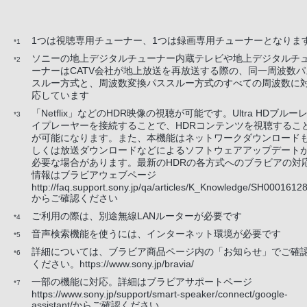
1つは視聴専用チューナー、1つは録画専用チューナーとなりま
*1
ソニーの地上デジタルチューナー内蔵テレビや地上デジタルチ
*2
ーナーはCATV会社が地上放送を再放送する際の、同一周波数パ
スルー方式と、周波数変換パススルー方式のすべての周波数に
応しています
「Netflix」などのHDR映像の視聴が可能です。Ultra HDブルー
*3
イプレーヤーを接続することで、HDRコンテンツを視聴するこ
が可能になります。また、本機能はネットワークダウンロード
しくは放送ダウンロードなどによるソフトウェアアップデート
必要な場合があります。最新のHDRの各方式へのブラビアの対
情報はブラビアウェブページ
http://faq.support.sony.jp/qa/articles/K_Knowledge/SH00016128
からご確認ください
ご利用の際は、別途無線LANルーターが必要です
*4
音声検索機能を使うには、インターネット環境が必要です
*5
詳細については、ブラビア商品ページ内の「お知らせ」でご確
*6
ください。https://www.sony.jp/bravia/
一部の機能に対応。詳細はブラビアサポートページ
*7
https://www.sony.jp/support/smart-speaker/connect/google-
assistant/からご確認ください