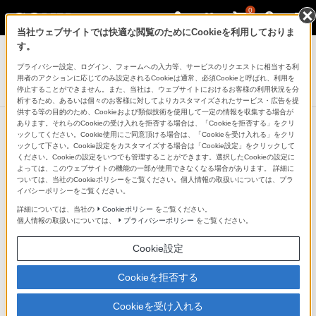
0
当社ウェブサイトでは快適な閲覧のためにCookieを利用しておりま
テレビ ブラビア
す。
プライバシー設定、ログイン、フォームへの入力等、サービスのリクエストに相当する利
4K液晶テレビ
用者のアクションに応じてのみ設定されるCookieは通常、必須Cookieと呼ばれ、利用を
X8550Gシリーズ
停止することができません。また、当社は、ウェブサイトにおけるお客様の利用状況を分
析するため、あるいは個々のお客様に対してよりカスタマイズされたサービス・広告を提
供する等の目的のため、Cookieおよび類似技術を使用して一定の情報を収集する場合が
あります。それらのCookieの受け入れを拒否する場合は、「Cookieを拒否する」をクリ
ックしてください。Cookie使用にご同意頂ける場合は、「Cookieを受け入れる」をクリ
壁掛けユニット
ックして下さい。Cookie設定をカスタマイズする場合は「Cookie設定」をクリックして
ください。Cookieの設定をいつでも管理することができます。選択したCookieの設定に
よっては、このウェブサイトの機能の一部が使用できなくなる場合があります。 詳細に
ついては、当社のCookieポリシーをご覧ください。個人情報の取扱いについては、プラ
イバシーポリシーをご覧ください。
壁掛けユニット
詳細については、当社の
Cookieポリシー
をご覧ください。
個人情報の取扱いについては、
プライバシーポリシー
をご覧ください。
壁掛けユニット
Cookie設定
SU-WL820
Cookieを拒否する
スイーベル機能により、左右約1
0度の角度調整が可能な壁掛けユ
ニット
Cookieを受け入れる
オープン価格