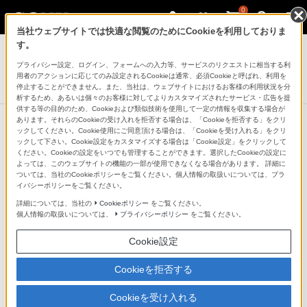
0
当社ウェブサイトでは快適な閲覧のためにCookieを利用しておりま
テレビ ブラビア
す。
プライバシー設定、ログイン、フォームへの入力等、サービスのリクエストに相当する利
4K液晶テレビ
用者のアクションに応じてのみ設定されるCookieは通常、必須Cookieと呼ばれ、利用を
X9300Dシリーズ
停止することができません。また、当社は、ウェブサイトにおけるお客様の利用状況を分
析するため、あるいは個々のお客様に対してよりカスタマイズされたサービス・広告を提
供する等の目的のため、Cookieおよび類似技術を使用して一定の情報を収集する場合が
あります。それらのCookieの受け入れを拒否する場合は、「Cookieを拒否する」をクリ
ックしてください。Cookie使用にご同意頂ける場合は、「Cookieを受け入れる」をクリ
ックして下さい。Cookie設定をカスタマイズする場合は「Cookie設定」をクリックして
新開発の高性能バックライト技術に
ください。Cookieの設定をいつでも管理することができます。選択したCookieの設定に
よっては、このウェブサイトの機能の一部が使用できなくなる場合があります。 詳細に
よって、スリムな本体デザインなが
ついては、当社のCookieポリシーをご覧ください。個人情報の取扱いについては、プラ
イバシーポリシーをご覧ください。
ら、つややかな輝きと高コントラス
詳細については、当社の
Cookieポリシー
をご覧ください。
個人情報の取扱いについては、
プライバシーポリシー
をご覧ください。
トを実現
Cookie設定
バックライトの明るい部分に最大で3倍の電流を集中さ
Cookieを拒否する
せ、表現できる輝度の幅を拡大させることで、つややか
Cookieを受け入れる
な輝きのある映像を実現する「X-tended Dynamic Range