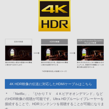
4K HDR映像の伝送に対応したHDMIケーブルはこちら
＊ 「Netflix」、「ひかりＴＶ ４Ｋビデオオンデマンド」など
のHDR映像の視聴が可能です。Ultra HDブルーレイプレーヤーを
接続することで、HDRコンテンツを視聴することが可能になりま