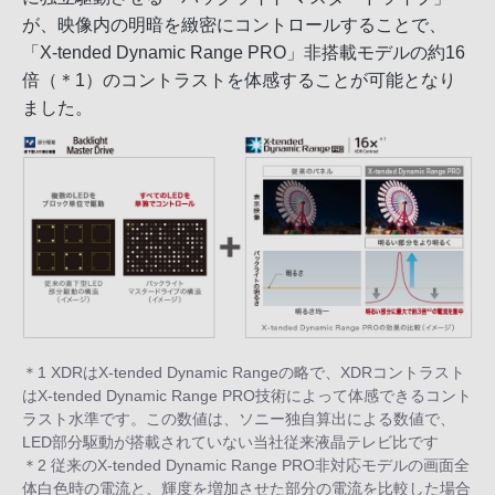
が、映像内の明暗を緻密にコントロールすることで、
「X-tended Dynamic Range PRO」非搭載モデルの約16
倍（＊1）のコントラストを体感することが可能となり
ました。
＊1 XDRはX-tended Dynamic Rangeの略で、XDRコントラスト
はX-tended Dynamic Range PRO技術によって体感できるコント
ラスト水準です。この数値は、ソニー独自算出による数値で、
LED部分駆動が搭載されていない当社従来液晶テレビ比です
＊2 従来のX-tended Dynamic Range PRO非対応モデルの画面全
体白色時の電流と、輝度を増加させた部分の電流を比較した場合