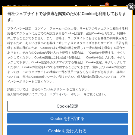
0
当社ウェブサイトでは快適な閲覧のためにCookieを利用しておりま
テレビ ブラビア
す。
プライバシー設定、ログイン、フォームへの入力等、サービスのリクエストに相当する利
4K液晶テレビ
用者のアクションに応じてのみ設定されるCookieは通常、必須Cookieと呼ばれ、利用を
Z9Dシリーズ
停止することができません。また、当社は、ウェブサイトにおけるお客様の利用状況を分
析するため、あるいは個々のお客様に対してよりカスタマイズされたサービス・広告を提
供する等の目的のため、Cookieおよび類似技術を使用して一定の情報を収集する場合が
あります。それらのCookieの受け入れを拒否する場合は、「Cookieを拒否する」をクリ
ックしてください。Cookie使用にご同意頂ける場合は、「Cookieを受け入れる」をクリ
ックして下さい。Cookie設定をカスタマイズする場合は「Cookie設定」をクリックして
すべてのLEDが、完全独立駆動。ソ
ください。Cookieの設定をいつでも管理することができます。選択したCookieの設定に
よっては、このウェブサイトの機能の一部が使用できなくなる場合があります。 詳細に
ニーのテレビ史上最高画質モデルを
ついては、当社のCookieポリシーをご覧ください。個人情報の取扱いについては、プラ
イバシーポリシーをご覧ください。
生み出す「バックライト マスタード
詳細については、当社の
Cookieポリシー
をご覧ください。
個人情報の取扱いについては、
プライバシーポリシー
をご覧ください。
ライブ」
Cookie設定
従来の直下型LED部分駆動は、いくつかのLEDをブロッ
Cookieを拒否する
ク単位でまとめて駆動させていましたが、Z9Dシリーズ
Cookieを受け入れる
はすべてのLEDを一つ一つ単独で駆動させているので、