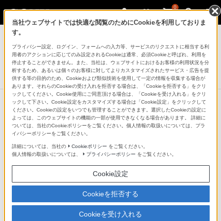
0
当社ウェブサイトでは快適な閲覧のためにCookieを利用しておりま
テレビ ブラビア
す。
プライバシー設定、ログイン、フォームへの入力等、サービスのリクエストに相当する利
ワイヤレスサブウーファー
用者のアクションに応じてのみ設定されるCookieは通常、必須Cookieと呼ばれ、利用を
SWF-BR100
停止することができません。また、当社は、ウェブサイトにおけるお客様の利用状況を分
析するため、あるいは個々のお客様に対してよりカスタマイズされたサービス・広告を提
生産完了
DISCONTINUED
供する等の目的のため、Cookieおよび類似技術を使用して一定の情報を収集する場合が
あります。それらのCookieの受け入れを拒否する場合は、「Cookieを拒否する」をクリ
ックしてください。Cookie使用にご同意頂ける場合は、「Cookieを受け入れる」をクリ
ックして下さい。Cookie設定をカスタマイズする場合は「Cookie設定」をクリックして
ください。Cookieの設定をいつでも管理することができます。選択したCookieの設定に
よっては、このウェブサイトの機能の一部が使用できなくなる場合があります。 詳細に
ついては、当社のCookieポリシーをご覧ください。個人情報の取扱いについては、プラ
イバシーポリシーをご覧ください。
詳細については、当社の
Cookieポリシー
をご覧ください。
個人情報の取扱いについては、
プライバシーポリシー
をご覧ください。
Cookie設定
Cookieを拒否する
Cookieを受け入れる