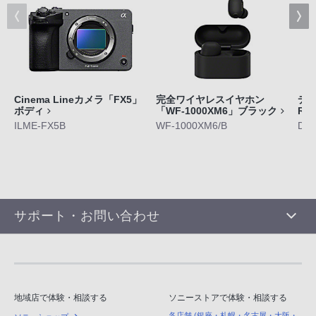
Cinema Lineカメラ「FX5」
完全ワイヤレスイヤホン
デジ
ボディ
「WF-1000XM6」ブラック
RX
ILME-FX5B
WF-1000XM6/B
DS
サポート・お問い合わせ
地域店で体験・相談する
ソニーストアで体験・相談する
各店舗 (銀座・札幌・名古屋・大阪・