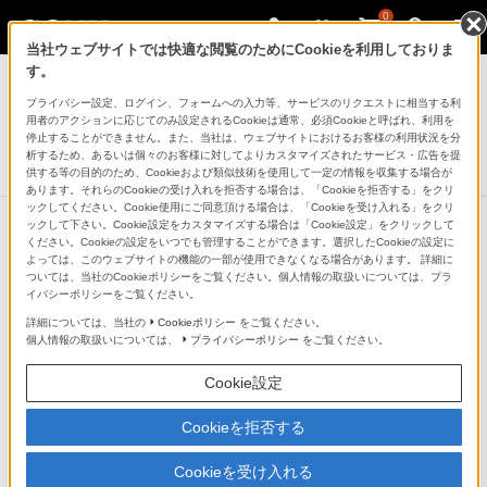
0
当社ウェブサイトでは快適な閲覧のためにCookieを利用しておりま
テレビ ブラビア
す。
プライバシー設定、ログイン、フォームへの入力等、サービスのリクエストに相当する利
3Dメガネ（アクティブシャッター方式）
用者のアクションに応じてのみ設定されるCookieは通常、必須Cookieと呼ばれ、利用を
TDG-BT500A
停止することができません。また、当社は、ウェブサイトにおけるお客様の利用状況を分
析するため、あるいは個々のお客様に対してよりカスタマイズされたサービス・広告を提
生産完了
DISCONTINUED
供する等の目的のため、Cookieおよび類似技術を使用して一定の情報を収集する場合が
あります。それらのCookieの受け入れを拒否する場合は、「Cookieを拒否する」をクリ
ックしてください。Cookie使用にご同意頂ける場合は、「Cookieを受け入れる」をクリ
ックして下さい。Cookie設定をカスタマイズする場合は「Cookie設定」をクリックして
ください。Cookieの設定をいつでも管理することができます。選択したCookieの設定に
よっては、このウェブサイトの機能の一部が使用できなくなる場合があります。 詳細に
ついては、当社のCookieポリシーをご覧ください。個人情報の取扱いについては、プラ
イバシーポリシーをご覧ください。
詳細については、当社の
Cookieポリシー
をご覧ください。
個人情報の取扱いについては、
プライバシーポリシー
をご覧ください。
Cookie設定
Cookieを拒否する
Cookieを受け入れる