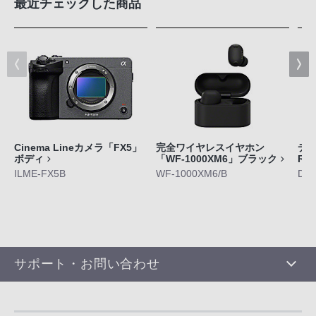
最近チェックした商品
Cinema Lineカメラ「FX5」
完全ワイヤレスイヤホン
デジ
ボディ
「WF-1000XM6」ブラック
RX
ILME-FX5B
WF-1000XM6/B
DS
サポート・お問い合わせ