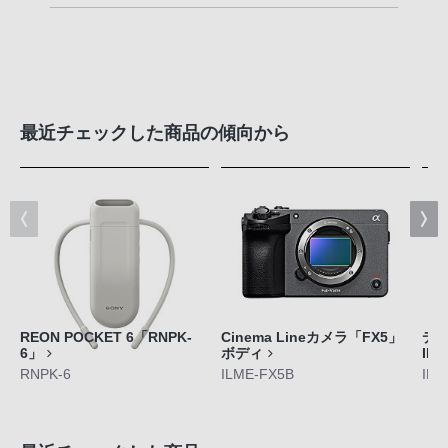
最近チェックした商品の傾向から
REON POCKET 6「RNPK-
Cinema Lineカメラ「FX5」
デジ
6」
ボディ
II
RNPK-6
ILME-FX5B
ILC