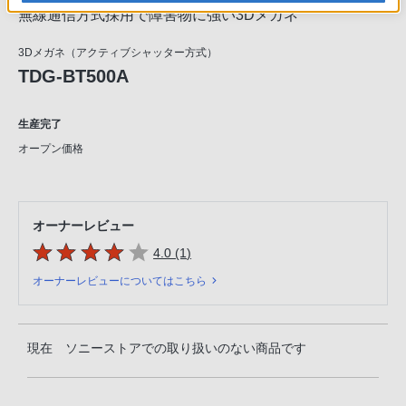
無線通信方式採用で障害物に強い3Dメガネ
3Dメガネ（アクティブシャッター方式）
TDG-BT500A
生産完了
オープン価格
オーナーレビュー
5つの星のうち
件のレビュー
4.0 (1
)
オーナーレビューについてはこちら
現在 ソニーストアでの取り扱いのない商品です