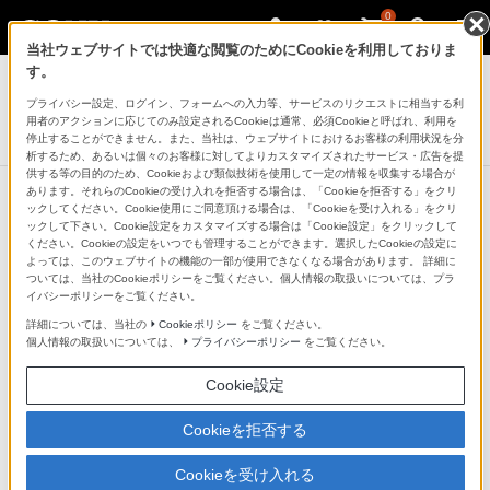
0
当社ウェブサイトでは快適な閲覧のためにCookieを利用しておりま
テレビ ブラビア
す。
プライバシー設定、ログイン、フォームへの入力等、サービスのリクエストに相当する利
4K有機ELテレビ
用者のアクションに応じてのみ設定されるCookieは通常、必須Cookieと呼ばれ、利用を
A90Jシリーズ
停止することができません。また、当社は、ウェブサイトにおけるお客様の利用状況を分
析するため、あるいは個々のお客様に対してよりカスタマイズされたサービス・広告を提
供する等の目的のため、Cookieおよび類似技術を使用して一定の情報を収集する場合が
あります。それらのCookieの受け入れを拒否する場合は、「Cookieを拒否する」をクリ
ックしてください。Cookie使用にご同意頂ける場合は、「Cookieを受け入れる」をクリ
ックして下さい。Cookie設定をカスタマイズする場合は「Cookie設定」をクリックして
テレビが届いたその日からおうち映
ください。Cookieの設定をいつでも管理することができます。選択したCookieの設定に
よっては、このウェブサイトの機能の一部が使用できなくなる場合があります。 詳細に
画館
ついては、当社のCookieポリシーをご覧ください。個人情報の取扱いについては、プラ
イバシーポリシーをご覧ください。
詳細については、当社の
Cookieポリシー
をご覧ください。
SONY PICTURES CORE
個人情報の取扱いについては、
プライバシーポリシー
をご覧ください。
Cookie設定
ソニー・ピクチャーズと連携して誕生したソニー独自の
コンテンツサービス「SONY PICTURES CORE」。（＊
Cookieを拒否する
1）ソニー・ピクチャーズの最新作から過去の名作映画
Cookieを受け入れる
を最大2年間お楽しみいただけます。（＊2）ソニー独自