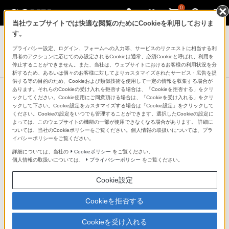
0
当社ウェブサイトでは快適な閲覧のためにCookieを利用しておりま
テレビ ブラビア
す。
プライバシー設定、ログイン、フォームへの入力等、サービスのリクエストに相当する利
4K液晶テレビ
用者のアクションに応じてのみ設定されるCookieは通常、必須Cookieと呼ばれ、利用を
X90Jシリーズ
停止することができません。また、当社は、ウェブサイトにおけるお客様の利用状況を分
析するため、あるいは個々のお客様に対してよりカスタマイズされたサービス・広告を提
供する等の目的のため、Cookieおよび類似技術を使用して一定の情報を収集する場合が
あります。それらのCookieの受け入れを拒否する場合は、「Cookieを拒否する」をクリ
ックしてください。Cookie使用にご同意頂ける場合は、「Cookieを受け入れる」をクリ
ックして下さい。Cookie設定をカスタマイズする場合は「Cookie設定」をクリックして
テレビが届いたその日からおうち映
ください。Cookieの設定をいつでも管理することができます。選択したCookieの設定に
よっては、このウェブサイトの機能の一部が使用できなくなる場合があります。 詳細に
画館
ついては、当社のCookieポリシーをご覧ください。個人情報の取扱いについては、プラ
イバシーポリシーをご覧ください。
詳細については、当社の
Cookieポリシー
をご覧ください。
SONY PICTURES CORE
個人情報の取扱いについては、
プライバシーポリシー
をご覧ください。
Cookie設定
ソニー・ピクチャーズと連携して誕生したソニー独自の
コンテンツサービス「SONY PICTURES CORE」。（＊
Cookieを拒否する
1）ソニー・ピクチャーズの最新作から過去の名作映画
Cookieを受け入れる
を最大2年間お楽しみいただけます。（＊2）ソニー独自