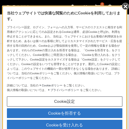
0
当社ウェブサイトでは快適な閲覧のためにCookieを利用しておりま
テレビ ブラビア
す。
プライバシー設定、ログイン、フォームへの入力等、サービスのリクエストに相当する利
4K液晶テレビ
用者のアクションに応じてのみ設定されるCookieは通常、必須Cookieと呼ばれ、利用を
X9200Bシリーズ
停止することができません。また、当社は、ウェブサイトにおけるお客様の利用状況を分
析するため、あるいは個々のお客様に対してよりカスタマイズされたサービス・広告を提
供する等の目的のため、Cookieおよび類似技術を使用して一定の情報を収集する場合が
あります。それらのCookieの受け入れを拒否する場合は、「Cookieを拒否する」をクリ
ックしてください。Cookie使用にご同意頂ける場合は、「Cookieを受け入れる」をクリ
ックして下さい。Cookie設定をカスタマイズする場合は「Cookie設定」をクリックして
自然でクリアな音をつくりだす
ください。Cookieの設定をいつでも管理することができます。選択したCookieの設定に
よっては、このウェブサイトの機能の一部が使用できなくなる場合があります。 詳細に
「ClearAudio＋」
ついては、当社のCookieポリシーをご覧ください。個人情報の取扱いについては、プラ
イバシーポリシーをご覧ください。
詳細については、当社の
Cookieポリシー
をご覧ください。
大画面と一体となり心を奮わせる音を。ブラビアはソニ
個人情報の取扱いについては、
プライバシーポリシー
をご覧ください。
ー独自のオーディオ技術を注ぎ込み、音声信号の入力か
Cookie設定
らスピーカーに至るまでの信号処理を最適化。
「ClearPhase（クリアフェーズ）テクノロジー」、「S-
Cookieを拒否する
Force（エス・フォース）フロントサラウンド」、「ボ
Cookieを受け入れる
イスズーム」の3つの技術によってクリアで自然な音を