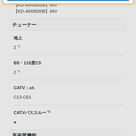
【KD-55X8500B】55V
【KD-49X8500B】49V
チューナー
地上
*1
2
BS・110度CS
*1
2
CATV：ch
C13-C63
*2
CATVパススルー
●
高画質機能