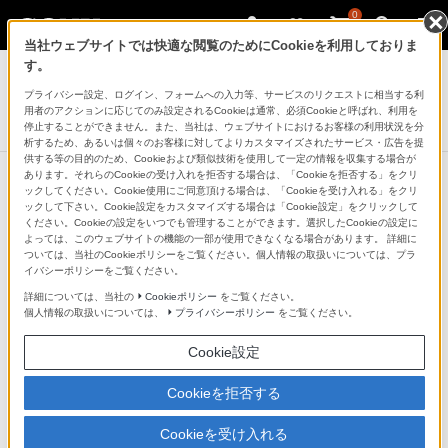
0
当社ウェブサイトでは快適な閲覧のためにCookieを利用しておりま
テレビ ブラビア
す。
プライバシー設定、ログイン、フォームへの入力等、サービスのリクエストに相当する利
4K液晶テレビ
用者のアクションに応じてのみ設定されるCookieは通常、必須Cookieと呼ばれ、利用を
X8500Bシリーズ
停止することができません。また、当社は、ウェブサイトにおけるお客様の利用状況を分
析するため、あるいは個々のお客様に対してよりカスタマイズされたサービス・広告を提
供する等の目的のため、Cookieおよび類似技術を使用して一定の情報を収集する場合が
あります。それらのCookieの受け入れを拒否する場合は、「Cookieを拒否する」をクリ
ックしてください。Cookie使用にご同意頂ける場合は、「Cookieを受け入れる」をクリ
他の商品と比較する
ックして下さい。Cookie設定をカスタマイズする場合は「Cookie設定」をクリックして
ください。Cookieの設定をいつでも管理することができます。選択したCookieの設定に
よっては、このウェブサイトの機能の一部が使用できなくなる場合があります。 詳細に
●：対応
-：該当なし
ついては、当社のCookieポリシーをご覧ください。個人情報の取扱いについては、プラ
イバシーポリシーをご覧ください。
仕様表
詳細については、当社の
Cookieポリシー
をご覧ください。
個人情報の取扱いについては、
プライバシーポリシー
をご覧ください。
画面
Cookie設定
型
Cookieを拒否する
【KD-70X8500B】70V
Cookieを受け入れる
【KD-65X8500B】65V