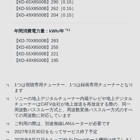
【KD-65X8500B】290［0.15］
【KD-55X8500B】262［0.15］
【KD-49X8500B】204［0.15］
*11
年間消費電力量：kWh/年
【KD-70X8500B】283
【KD-65X8500B】255
【KD-55X8500B】221
【KD-49X8500B】195
1つは視聴専用チューナー、1つは録画専用チューナーとなり
*1
ます
ソニーの地上デジタルチューナー内蔵テレビや地上デジタル
*2
チューナーはCATV会社が地上放送を再放送する際の、同一
周波数パススルー方式と、周波数変換パススルー方式のすべ
ての周波数に対応しています
ご利用の際は、別途無線LANルーターが必要です
*3
2027年3月30日をもってサービス終了予定
*4
2025年8月21日をもってWi-Fi Directモード機能は終了しまし