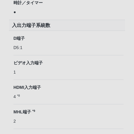
時計／タイマー
●
入出力端子系統数
D端子
D5:1
ビデオ入力端子
1
HDMI入力端子
*8
4
*9
MHL端子
2