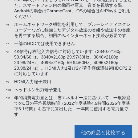
*5
た。スマートフォン内の動画や写真、音楽を視聴する際、
Androidの場合はChromeCast、iOSの場合はAirPlayをご利用
ください
ホームネットワーク機能を利用して、ブルーレイディスクレ
*6
コーダーなどに録画したデジタル放送の番組や放送中の番組
を再生する場合、初回のみインターネット接続が必要です
一部のHDDでは使用できません
*7
4K信号は右記入力信号に対応しています（3840×2160p
*8
59.94/60Hz、3840×2160p 29.97/30Hz、3840×2160p
23.98/24Hz、4096×2160p 59.94/60Hz、4096×2160p
23.98/24Hz）。HDMI入力1及び2が著作権保護技術HDCP2.2
に対応しています
HDMI入力端子兼用
*9
ヘッドホン出力端子兼用
*10
年間消費電力量とは、省エネルギー法に基づいて、一般家庭
*11
での1日の平均視聴時間（2012年度基準4.5時間/2026年度基
準5.1時間）を基準に算出した、一年間に使用する電力量で
す
他の商品と比較する