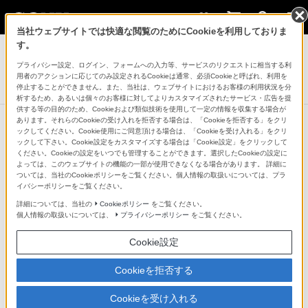
当社ウェブサイトでは快適な閲覧のためにCookieを利用しておりま
テレビ ブラビア
す。
プライバシー設定、ログイン、フォームへの入力等、サービスのリクエストに相当する利
フルハイビジョン液晶テレビ
用者のアクションに応じてのみ設定されるCookieは通常、必須Cookieと呼ばれ、利用を
W920Aシリーズ
停止することができません。また、当社は、ウェブサイトにおけるお客様の利用状況を分
析するため、あるいは個々のお客様に対してよりカスタマイズされたサービス・広告を提
供する等の目的のため、Cookieおよび類似技術を使用して一定の情報を収集する場合が
あります。それらのCookieの受け入れを拒否する場合は、「Cookieを拒否する」をクリ
ックしてください。Cookie使用にご同意頂ける場合は、「Cookieを受け入れる」をクリ
フロアスタンド
ックして下さい。Cookie設定をカスタマイズする場合は「Cookie設定」をクリックして
ください。Cookieの設定をいつでも管理することができます。選択したCookieの設定に
壁掛けユニット
よっては、このウェブサイトの機能の一部が使用できなくなる場合があります。 詳細に
ついては、当社のCookieポリシーをご覧ください。個人情報の取扱いについては、プラ
3D対応アクセサリー
イバシーポリシーをご覧ください。
その他アクセサリー
詳細については、当社の
Cookieポリシー
をご覧ください。
個人情報の取扱いについては、
プライバシーポリシー
をご覧ください。
Cookie設定
フロアスタンド
Cookieを拒否する
フロアスタンド
Cookieを受け入れる
SU-FL75