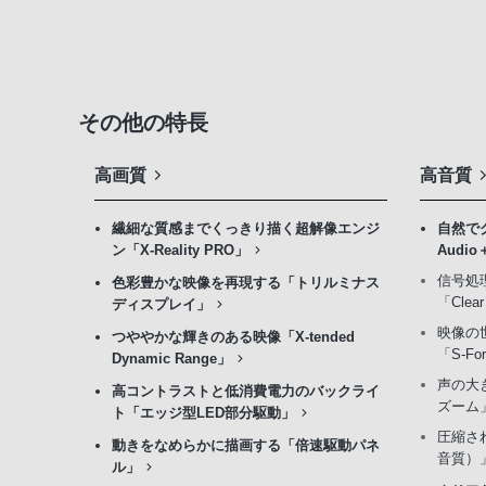
その他の特長
高画質
高音質
繊細な質感までくっきり描く超解像エンジ
自然で
ン「X-Reality PRO」
Audio
信号処
色彩豊かな映像を再現する「トリルミナス
「Cle
ディスプレイ」
映像の
つややかな輝きのある映像「X-tended
「S-F
Dynamic Range」
声の大
高コントラストと低消費電力のバックライ
ズーム
ト「エッジ型LED部分駆動」
圧縮さ
動きをなめらかに描画する「倍速駆動パネ
音質）
ル」