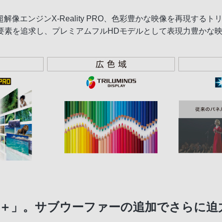
像エンジンX-Reality PRO、色彩豊かな映像を再現する
載。高画質3要素を追求し、プレミアムフルHDモデルとして表現力豊か
dio＋」。サブウーファーの追加でさらに