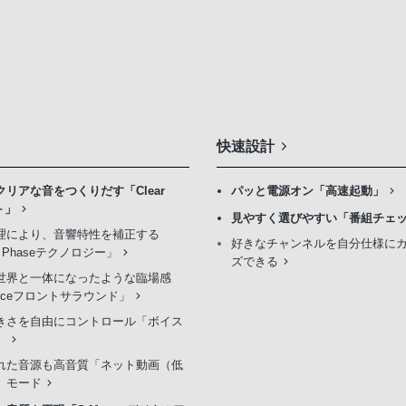
快速設計
クリアな音をつくりだす「Clear
パッと電源オン「高速起動」
＋」
見やすく選びやすい「番組チェ
理により、音響特性を補正する
好きなチャンネルを自分仕様に
ar Phaseテクノロジー」
ズできる
世界と一体になったような臨場感
orceフロントサラウンド」
きさを自由にコントロール「ボイス
」
れた音源も高音質「ネット動画（低
」モード