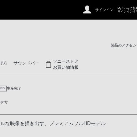
My Sonyに
サインイン
サインインす
製品のアクセシ
ソニーストア
び方
サウンドバー
お買い物情報
生産完了
UED
セサ
アルな映像を描き出す、プレミアムフルHDモデル