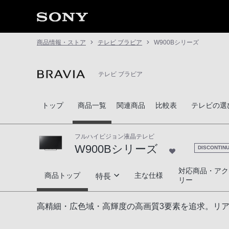
商品情報・ストア
テレビ ブラビア
W900Bシリーズ
テレビ ブラビア
トップ
商品一覧
関連商品
比較表
テレビの選
フルハイビジョン液晶テレビ
W900Bシリーズ
DISCONTIN
対応商品・アク
W900Bシリーズ
商品トップ
主な仕様
特長
リー
高画質
高精細・広色域・高輝度の高画質3要素を追求。リ
高音質