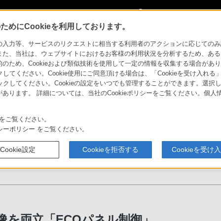
My Sonyに
サインイン
サインインす
めにCookieを利用しております。
: 節電機能
力等、サービスのリクエストに相当する利用者のアクションに応じてのみ設定され
また、当社は、ウェブサイトにおけるお客様の利用状況を分析するため、ある
ため、Cookieおよび類似技術を使用して一定の情報を収集する場合がありま
製品のアクセシ
クしてください。Cookie使用にご同意頂ける場合は、「Cookieを受け入れる
リックしてください。Cookieの設定をいつでも管理することができます。選択し
あります。 詳細については、当社のCookieポリシーをご覧ください。個
ソニーストア
び方
サウンドバー
お買い物情報
をご覧ください。
シーポリシー
をご覧ください。
Cookie設定
Cookieを拒否する
Cookieを受け
セサ
像を両立「ECOパネル制御」