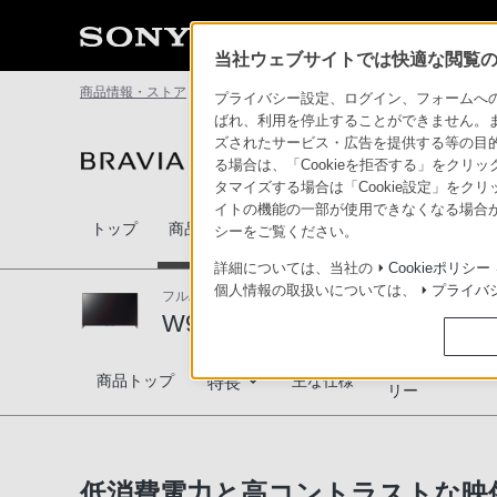
当社ウェブサイトでは快適な閲覧のた
商品情報・ストア
テレビ ブラビア
W950Bシリーズ
特長 
プライバシー設定、ログイン、フォームへの入
ばれ、利用を停止することができません。
ズされたサービス・広告を提供する等の目的の
テレビ ブラビア
る場合は、「Cookieを拒否する」をクリッ
タマイズする場合は「Cookie設定」をク
イトの機能の一部が使用できなくなる場合が
トップ
商品一覧
関連商品
比較表
テレビの選
シーをご覧ください。
詳細については、当社の
Cookieポリシー
個人情報の取扱いについては、
プライバ
フルハイビジョン液晶テレビ
W950Bシリーズ
対応商品・アク
W950Bシリーズ
商品トップ
主な仕様
特長
リー
高画質
低消費電力と高コントラストな映
高音質