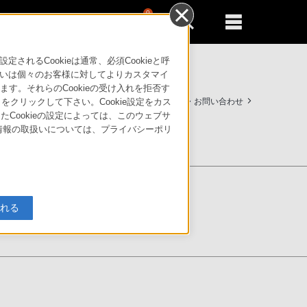
0
新規登録
るともっと便利に
るCookieは通常、必須Cookieと呼
いは個々のお客様に対してよりカスタマイ
す。それらのCookieの受け入れを拒否す
ビリティ
法人のお客様はこちら
サポート・お問い合わせ
」をクリックして下さい。Cookie設定をカス
たCookieの設定によっては、このウェブサ
人情報の取扱いについては、プライバシーポリ
入れる