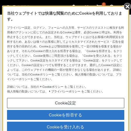
0
当社ウェブサイトでは快適な閲覧のためにCookieを利用しておりま
す。
デジタル一眼カメラ α（アルファ）
プライバシー設定、ログイン、フォームへの入力等、サービスのリクエストに相当する利
用者のアクションに応じてのみ設定されるCookieは通常、必須Cookieと呼ばれ、利用を
停止することができません。また、当社は、ウェブサイトにおけるお客様の利用状況を分
お知らせ
析するため、あるいは個々のお客様に対してよりカスタマイズされたサービス・広告を提
お知らせ一覧に戻る
供する等の目的のため、Cookieおよび類似技術を使用して一定の情報を収集する場合が
あります。それらのCookieの受け入れを拒否する場合は、「Cookieを拒否する」をクリ
ックしてください。Cookie使用にご同意頂ける場合は、「Cookieを受け入れる」をクリ
ックして下さい。Cookie設定をカスタマイズする場合は「Cookie設定」をクリックして
ください。Cookieの設定をいつでも管理することができます。選択したCookieの設定に
2024年3月1日
よっては、このウェブサイトの機能の一部が使用できなくなる場合があります。 詳細に
ついては、当社のCookieポリシーをご覧ください。個人情報の取扱いについては、プラ
イバシーポリシーをご覧ください。
ソニー株式会社
詳細については、当社の
Cookieポリシー
をご覧ください。
ソニーマーケティング株式会社
個人情報の取扱いについては、
プライバシーポリシー
をご覧ください。
お客様各位
Cookie設定
Cookieを拒否する
「PlayMemories Online」サービス終了の
お知らせ
Cookieを受け入れる
および、サービス終了に伴う預かりコンテ