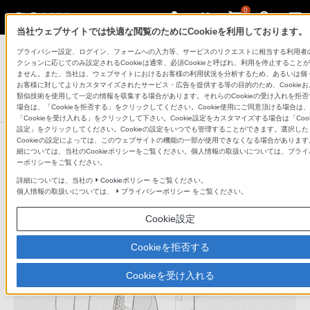
0
当社ウェブサイトでは快適な閲覧のためにCookieを利用しております。
デジタルスチルカメラ Cyber-shot
プライバシー設定、ログイン、フォームへの入力等、サービスのリクエストに相当する利用者
クションに応じてのみ設定されるCookieは通常、必須Cookieと呼ばれ、利用を停止すること
ません。また、当社は、ウェブサイトにおけるお客様の利用状況を分析するため、あるいは個
デジタルスチルカメラ
RX100 VII(DSC-RX100M7/RX100M7G)
お客様に対してよりカスタマイズされたサービス・広告を提供する等の目的のため、Cookieお
類似技術を使用して一定の情報を収集する場合があります。それらのCookieの受け入れを拒否
場合は、「Cookieを拒否する」をクリックしてください。Cookie使用にご同意頂ける場合は、
「Cookieを受け入れる」をクリックして下さい。Cookie設定をカスタマイズする場合は「Cook
設定」をクリックしてください。Cookieの設定をいつでも管理することができます。選択した
Cookieの設定によっては、このウェブサイトの機能の一部が使用できなくなる場合があります
細については、当社のCookieポリシーをご覧ください。個人情報の取扱いについては、プライ
ーポリシーをご覧ください。
詳細については、当社の
Cookieポリシー
をご覧ください。
個人情報の取扱いについては、
プライバシーポリシー
をご覧ください。
Cookie設定
Cookieを拒否する
Cookieを受け入れる