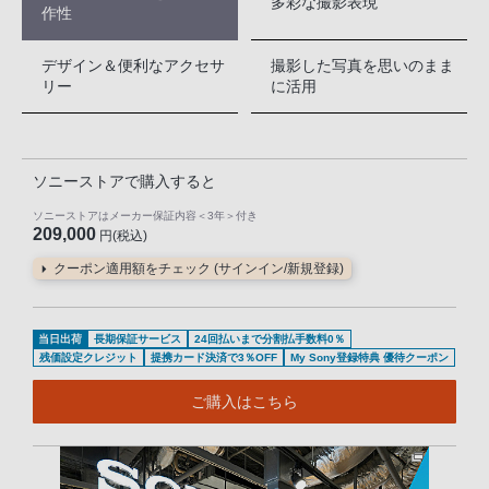
多彩な撮影表現
作性
デザイン＆便利なアクセサ
撮影した写真を思いのまま
リー
に活用
ソニーストアで購入すると
ソニーストアはメーカー保証内容
＜3年＞
付き
209,000
円(税込)
クーポン適用額をチェック (サインイン/新規登録)
当日出荷
長期保証サービス
24回払いまで分割払手数料0％
残価設定クレジット
提携カード決済で3％OFF
My Sony登録特典 優待クーポン
ご購入はこちら