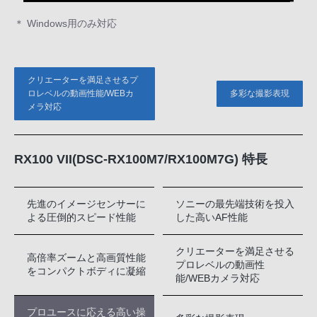
＊ Windows用のみ対応
クリエーターを満足させるプ
ロレベルの動画性能/WEBカ
多彩な撮影表現
メラ対応
RX100 VII(DSC-RX100M7/RX100M7G) 特長
先進のイメージセンサーに
ソニーの最先端技術を投入
よる圧倒的スピード性能
した高いAF性能
クリエーターを満足させる
高倍率ズームと高画質性能
プロレベルの動画性
をコンパクトボディに凝縮
能/WEBカメラ対応
プロユースに応える高い操