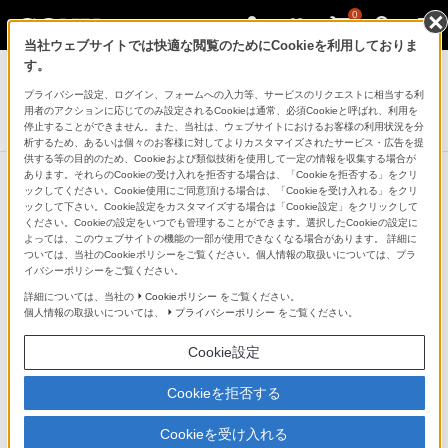
0
当社ウェブサイトでは快適な閲覧のためにCookieを利用しておりま
デジタルビデオカメラ ハンディカム
す。
プライバシー設定、ログイン、フォームへの入力等、サービスのリクエストに相当する利
デジタルHDビデオカメラレコーダー
用者のアクションに応じてのみ設定されるCookieは通常、必須Cookieと呼ばれ、利用を
HDR-CX535
停止することができません。また、当社は、ウェブサイトにおけるお客様の利用状況を分
析するため、あるいは個々のお客様に対してよりカスタマイズされたサービス・広告を提
供する等の目的のため、Cookieおよび類似技術を使用して一定の情報を収集する場合が
あります。それらのCookieの受け入れを拒否する場合は、「Cookieを拒否する」をクリ
ックしてください。Cookie使用にご同意頂ける場合は、「Cookieを受け入れる」をクリ
ックして下さい。Cookie設定をカスタマイズする場合は「Cookie設定」をクリックして
互換性を広げる「マルチインターフ
ください。Cookieの設定をいつでも管理することができます。選択したCookieの設定に
よっては、このウェブサイトの機能の一部が使用できなくなる場合があります。 詳細に
ェースシュー端子」を採用
ついては、当社のCookieポリシーをご覧ください。個人情報の取扱いについては、プラ
イバシーポリシーをご覧ください。
詳細については、当社の
Cookieポリシー
をご覧ください。
ソニーカメラ製品共通シューとして「マルチインターフ
個人情報の取扱いについては、
プライバシーポリシー
をご覧ください。
ェースシュー端子」、「マルチ端子」を搭載。アクセサ
Cookie設定
リーの互換性を拡大することで幅広い撮影をお楽しみい
ただけます。
Cookieを拒否する
Cookieを受け入れる