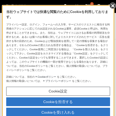
0
当社ウェブサイトでは快適な閲覧のためにCookieを利用しておりま
デジタルビデオカメラ ハンディカム
す。
プライバシー設定、ログイン、フォームへの入力等、サービスのリクエストに相当する利
デジタルHDビデオカメラレコーダー
用者のアクションに応じてのみ設定されるCookieは通常、必須Cookieと呼ばれ、利用を
HDR-PJ670
停止することができません。また、当社は、ウェブサイトにおけるお客様の利用状況を分
析するため、あるいは個々のお客様に対してよりカスタマイズされたサービス・広告を提
供する等の目的のため、Cookieおよび類似技術を使用して一定の情報を収集する場合が
あります。それらのCookieの受け入れを拒否する場合は、「Cookieを拒否する」をクリ
ックしてください。Cookie使用にご同意頂ける場合は、「Cookieを受け入れる」をクリ
ックして下さい。Cookie設定をカスタマイズする場合は「Cookie設定」をクリックして
ワイドでもズームでも約13倍（＊）
ください。Cookieの設定をいつでも管理することができます。選択したCookieの設定に
よっては、このウェブサイトの機能の一部が使用できなくなる場合があります。 詳細に
ブレない「空間光学手ブレ補正」
ついては、当社のCookieポリシーをご覧ください。個人情報の取扱いについては、プラ
イバシーポリシーをご覧ください。
詳細については、当社の
Cookieポリシー
をご覧ください。
撮像素子を含めた光学系全体の配置･バランスを、空間に
個人情報の取扱いについては、
プライバシーポリシー
をご覧ください。
浮いているかのように保つ「空間光学手ブレ補正」を採
Cookie設定
用。ワイドでもズームでも約13倍（＊）ブレない安定し
た映像を実現しました。
Cookieを拒否する
Cookieを受け入れる