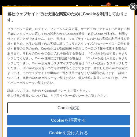
0
当社ウェブサイトでは快適な閲覧のためにCookieを利用しておりま
デジタルビデオカメラ ハンディカム
す。
プライバシー設定、ログイン、フォームへの入力等、サービスのリクエストに相当する利
デジタルHDビデオカメラレコーダー
用者のアクションに応じてのみ設定されるCookieは通常、必須Cookieと呼ばれ、利用を
HDR-PJ670
停止することができません。また、当社は、ウェブサイトにおけるお客様の利用状況を分
析するため、あるいは個々のお客様に対してよりカスタマイズされたサービス・広告を提
供する等の目的のため、Cookieおよび類似技術を使用して一定の情報を収集する場合が
あります。それらのCookieの受け入れを拒否する場合は、「Cookieを拒否する」をクリ
ックしてください。Cookie使用にご同意頂ける場合は、「Cookieを受け入れる」をクリ
ックして下さい。Cookie設定をカスタマイズする場合は「Cookie設定」をクリックして
ハイビジョンも長時間記録、大容量
ください。Cookieの設定をいつでも管理することができます。選択したCookieの設定に
よっては、このウェブサイトの機能の一部が使用できなくなる場合があります。 詳細に
32GBの内蔵メモリー
ついては、当社のCookieポリシーをご覧ください。個人情報の取扱いについては、プラ
イバシーポリシーをご覧ください。
詳細については、当社の
Cookieポリシー
をご覧ください。
個人情報の取扱いについては、
プライバシーポリシー
をご覧ください。
Cookie設定
Cookieを拒否する
Cookieを受け入れる