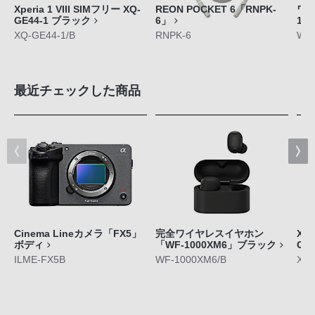
Xperia 1 VIII SIMフリー XQ-
REON POCKET 6「RNPK-
ワイ
GE44-1 ブラック
6」
10
XQ-GE44-1/B
RNPK-6
WH-
最近チェックした商品
Cinema Lineカメラ「FX5」
完全ワイヤレスイヤホン
Xpe
ボディ
「WF-1000XM6」ブラック
GE
ILME-FX5B
WF-1000XM6/B
XQ-