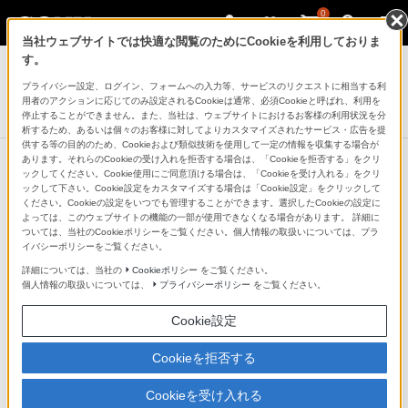
0
当社ウェブサイトでは快適な閲覧のためにCookieを利用しておりま
ヘッドホン
す。
プライバシー設定、ログイン、フォームへの入力等、サービスのリクエストに相当する利
ワイヤレスステレオヘッドセット
用者のアクションに応じてのみ設定されるCookieは通常、必須Cookieと呼ばれ、利用を
WH-CH520
停止することができません。また、当社は、ウェブサイトにおけるお客様の利用状況を分
析するため、あるいは個々のお客様に対してよりカスタマイズされたサービス・広告を提
供する等の目的のため、Cookieおよび類似技術を使用して一定の情報を収集する場合が
あります。それらのCookieの受け入れを拒否する場合は、「Cookieを拒否する」をクリ
ックしてください。Cookie使用にご同意頂ける場合は、「Cookieを受け入れる」をクリ
ックして下さい。Cookie設定をカスタマイズする場合は「Cookie設定」をクリックして
ください。Cookieの設定をいつでも管理することができます。選択したCookieの設定に
よっては、このウェブサイトの機能の一部が使用できなくなる場合があります。 詳細に
ついては、当社のCookieポリシーをご覧ください。個人情報の取扱いについては、プラ
イバシーポリシーをご覧ください。
詳細については、当社の
Cookieポリシー
をご覧ください。
個人情報の取扱いについては、
プライバシーポリシー
をご覧ください。
Cookie設定
Cookieを拒否する
Cookieを受け入れる