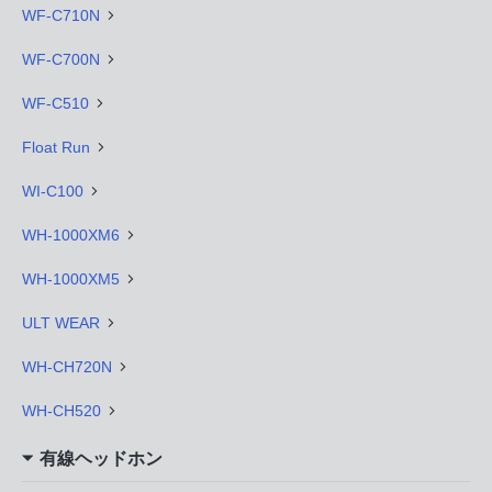
WF-C710N
WF-C700N
WF-C510
Float Run
WI-C100
WH-1000XM6
WH-1000XM5
ULT WEAR
WH-CH720N
WH-CH520
有線ヘッドホン