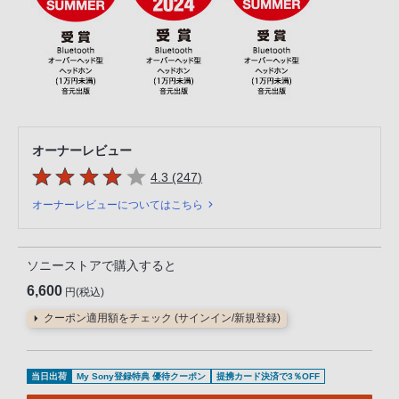
オーナーレビュー
5つの星のうち
件のレビュー
4.3 (247
)
オーナーレビューについてはこちら
ソニーストアで購入すると
6,600
円(税込)
クーポン適用額をチェック (サインイン/新規登録)
当日出荷
My Sony登録特典 優待クーポン
提携カード決済で3％OFF