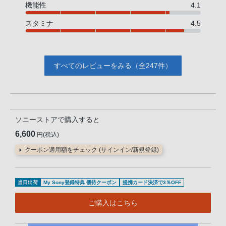
機能性
4.1
スタミナ
4.5
すべてのレビューをみる（全247件）
ソニーストアで購入すると
6,600
円(税込)
クーポン適用額をチェック (サインイン/新規登録)
当日出荷
My Sony登録特典 優待クーポン
提携カード決済で3％OFF
ご購入はこちら