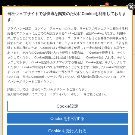
0
当社ウェブサイトでは快適な閲覧のためにCookieを利用しておりま
ヘッドホン
す。
プライバシー設定、ログイン、フォームへの入力等、サービスのリクエストに相当する利
ワイヤレスノイズキャンセリングステレオヘッドセット
用者のアクションに応じてのみ設定されるCookieは通常、必須Cookieと呼ばれ、利用を
WI-C600N
停止することができません。また、当社は、ウェブサイトにおけるお客様の利用状況を分
析するため、あるいは個々のお客様に対してよりカスタマイズされたサービス・広告を提
生産完了
DISCONTINUED
供する等の目的のため、Cookieおよび類似技術を使用して一定の情報を収集する場合が
あります。それらのCookieの受け入れを拒否する場合は、「Cookieを拒否する」をクリ
ックしてください。Cookie使用にご同意頂ける場合は、「Cookieを受け入れる」をクリ
ックして下さい。Cookie設定をカスタマイズする場合は「Cookie設定」をクリックして
ください。Cookieの設定をいつでも管理することができます。選択したCookieの設定に
よっては、このウェブサイトの機能の一部が使用できなくなる場合があります。 詳細に
ついては、当社のCookieポリシーをご覧ください。個人情報の取扱いについては、プラ
イバシーポリシーをご覧ください。
詳細については、当社の
Cookieポリシー
をご覧ください。
個人情報の取扱いについては、
プライバシーポリシー
をご覧ください。
Cookie設定
Cookieを拒否する
Cookieを受け入れる