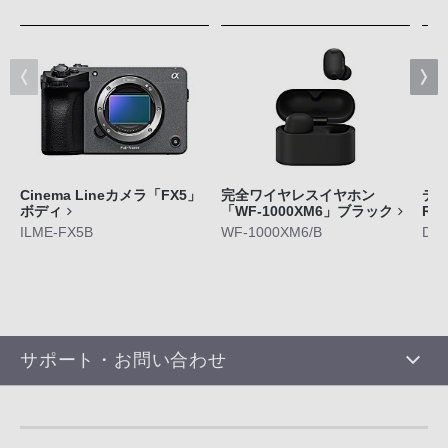
Cinema Lineカメラ「FX5」
完全ワイヤレスイヤホン
デジ
ボディ
「WF-1000XM6」ブラック
RX
ILME-FX5B
WF-1000XM6/B
DS
サポート・お問い合わせ