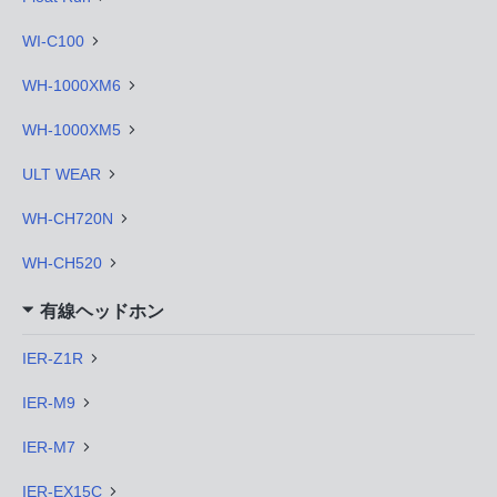
WI-C100
WH-1000XM6
WH-1000XM5
ULT WEAR
WH-CH720N
WH-CH520
有線ヘッドホン
IER-Z1R
IER-M9
IER-M7
IER-EX15C