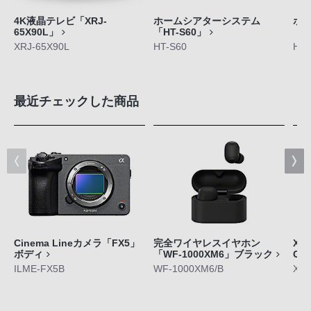
4K液晶テレビ「XRJ-
ホームシアターシステム
ホ
65X90L」
「HT-S60」
「H
XRJ-65X90L
HT-S60
HT-
最近チェックした商品
Cinema Lineカメラ「FX5」
完全ワイヤレスイヤホン
Xpe
ボディ
「WF-1000XM6」ブラック
GE
ILME-FX5B
WF-1000XM6/B
XQ-