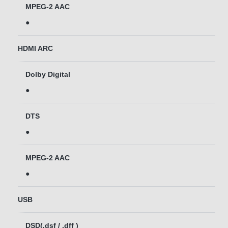
MPEG-2 AAC
●
HDMI ARC
Dolby Digital
●
DTS
●
MPEG-2 AAC
●
USB
DSD(.dsf / .dff )