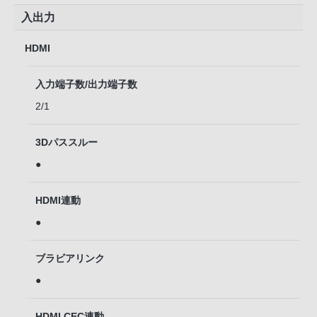
入出力
HDMI
入力端子数/出力端子数
2/1
3Dパススルー
●
HDMI連動
●
ブラビアリンク
●
HDMI CEC連動