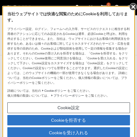
0
当社ウェブサイトでは快適な閲覧のためにCookieを利用しておりま
サウンドバー／ホームシアターシステム
す。
プライバシー設定、ログイン、フォームへの入力等、サービスのリクエストに相当する利
ホームシアターシステム
用者のアクションに応じてのみ設定されるCookieは通常、必須Cookieと呼ばれ、利用を
HT-IV300
停止することができません。また、当社は、ウェブサイトにおけるお客様の利用状況を分
析するため、あるいは個々のお客様に対してよりカスタマイズされたサービス・広告を提
生産完了
DISCONTINUED
供する等の目的のため、Cookieおよび類似技術を使用して一定の情報を収集する場合が
あります。それらのCookieの受け入れを拒否する場合は、「Cookieを拒否する」をクリ
ックしてください。Cookie使用にご同意頂ける場合は、「Cookieを受け入れる」をクリ
ックして下さい。Cookie設定をカスタマイズする場合は「Cookie設定」をクリックして
ください。Cookieの設定をいつでも管理することができます。選択したCookieの設定に
よっては、このウェブサイトの機能の一部が使用できなくなる場合があります。 詳細に
ついては、当社のCookieポリシーをご覧ください。個人情報の取扱いについては、プラ
イバシーポリシーをご覧ください。
詳細については、当社の
Cookieポリシー
をご覧ください。
個人情報の取扱いについては、
プライバシーポリシー
をご覧ください。
Cookie設定
Cookieを拒否する
Cookieを受け入れる