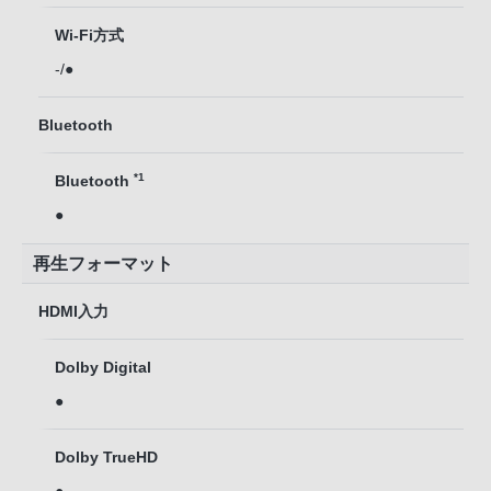
Wi-Fi方式
-/●
Bluetooth
*1
Bluetooth
●
再生フォーマット
HDMI入力
Dolby Digital
●
Dolby TrueHD