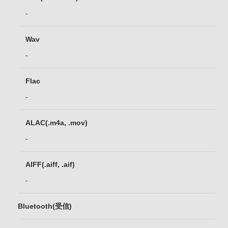
-
Wav
-
Flac
-
ALAC(.m4a, .mov)
-
AIFF(.aiff, .aif)
-
Bluetooth(受信)