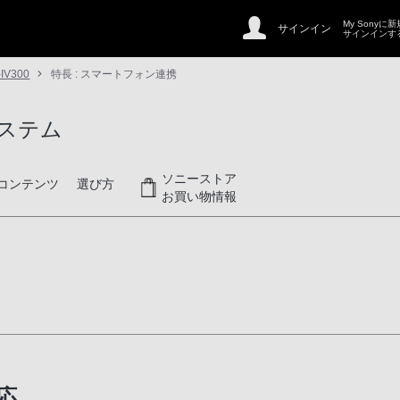
My Sonyに
サインイン
サインインす
-IV300
特長 : スマートフォン連携
ステム
ソニーストア
コンテンツ
選び方
お買い物情報
応