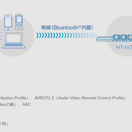
ion Profile）、AVRCP1.3（Audio Video Remote Control Profile）
decの略）、AAC
ング時）