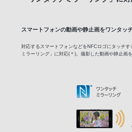
高音質テクノロジー
スマートフォン連携
スマートフォンの動画や静止画をワンタッ
設置接続
対応するスマートフォンなどをNFCロゴにタッチ
ミラーリング」に対応(＊)。撮影した動画や静止画