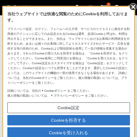
0
当社ウェブサイトでは快適な閲覧のためにCookieを利用しておりま
サウンドバー／ホームシアターシステム
す。
プライバシー設定、ログイン、フォームへの入力等、サービスのリクエストに相当する利
サウンドバー
用者のアクションに応じてのみ設定されるCookieは通常、必須Cookieと呼ばれ、利用を
HT-ST5
停止することができません。また、当社は、ウェブサイトにおけるお客様の利用状況を分
析するため、あるいは個々のお客様に対してよりカスタマイズされたサービス・広告を提
供する等の目的のため、Cookieおよび類似技術を使用して一定の情報を収集する場合が
あります。それらのCookieの受け入れを拒否する場合は、「Cookieを拒否する」をクリ
ックしてください。Cookie使用にご同意頂ける場合は、「Cookieを受け入れる」をクリ
ックして下さい。Cookie設定をカスタマイズする場合は「Cookie設定」をクリックして
バースピーカー部
ください。Cookieの設定をいつでも管理することができます。選択したCookieの設定に
よっては、このウェブサイトの機能の一部が使用できなくなる場合があります。 詳細に
ついては、当社のCookieポリシーをご覧ください。個人情報の取扱いについては、プラ
イバシーポリシーをご覧ください。
詳細については、当社の
Cookieポリシー
をご覧ください。
個人情報の取扱いについては、
プライバシーポリシー
をご覧ください。
Cookie設定
Cookieを拒否する
Cookieを受け入れる